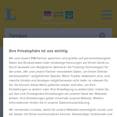
Ihre Privatsphäre ist uns wichtig
Deutsch-Arabisch Wörterbuch
Tempus
Wir und unsere
716
-Partner speichern und greifen auf personenbezogene
Deutsch-Arabisch Übersetzung für
Daten wie Browserdaten oder eindeutige Kennungen auf Ihrem Gerät zu.
Durch Auswahl von Akzeptieren aktivieren Sie Tracking-Technologien für
"Tempus"
die unter „Wir und unsere Partner verarbeiten Daten, um Ihnen Dienste
bereitzustellen“ aufgeführten Zwecke. Wenn Tracker deaktiviert sind, sind
manche Inhalte und Anzeigen möglicherweise nicht mehr so relevant für
Sie. Sie können dieses Menü jederzeit wieder aufrufen, um Ihre
"Tempus" Arabisch Übersetzung
Einstellungen zu ändern oder Ihre Einwilligung zu widerrufen, indem Sie
auf den Link Privatsphäre-Einstellungen am unteren Rand der Webseite
klicken. Ihre Einstellungen gelten innerhalb unseres Website. Weitere
„Tempus“
: Neutrum
Informationen finden Sie in unserer Datenschutzerklärung.
Wir verwenden Cookies, damit Sie unsere Webseite bestmöglich nutzen und
wir besser mit Ihnen kommunizieren können. Notwendige, funktionale und
Tempus
n