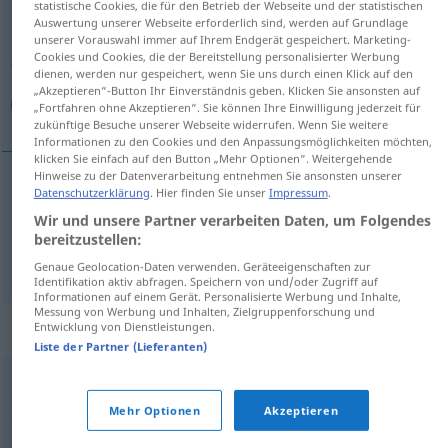
statistische Cookies, die für den Betrieb der Webseite und der statistischen
Auswertung unserer Webseite erforderlich sind, werden auf Grundlage
Übersicht aller Übersetzungen
unserer Vorauswahl immer auf Ihrem Endgerät gespeichert. Marketing-
Cookies und Cookies, die der Bereitstellung personalisierter Werbung
(Für mehr Details die Übersetzung anklicken/antippen)
dienen, werden nur gespeichert, wenn Sie uns durch einen Klick auf den
„Akzeptieren“-Button Ihr Einverständnis geben. Klicken Sie ansonsten auf
زمن, أزمان
„Fortfahren ohne Akzeptieren“. Sie können Ihre Einwilligung jederzeit für
zukünftige Besuche unserer Webseite widerrufen. Wenn Sie weitere
Informationen zu den Cookies und den Anpassungsmöglichkeiten möchten,
klicken Sie einfach auf den Button „Mehr Optionen“. Weitergehende
Hinweise zu der Datenverarbeitung entnehmen Sie ansonsten unserer
Datenschutzerklärung
. Hier finden Sie unser
Impressum
.
[zaman]
Tempus
زمن
GRAM
Wir und unsere Partner verarbeiten Daten, um Folgendes
bereitzustellen:
أزمان
[ʔazˈmaːn]
Tempus
GRAM
PL
Genaue Geolocation-Daten verwenden. Geräteeigenschaften zur
Identifikation aktiv abfragen. Speichern von und/oder Zugriff auf
Informationen auf einem Gerät. Personalisierte Werbung und Inhalte,
Messung von Werbung und Inhalten, Zielgruppenforschung und
Synonyme für "Tempus"
Entwicklung von Dienstleistungen.
Liste der Partner (Lieferanten)
Zeit
Mehr Optionen
Akzeptieren
© OpenThesaurus.de