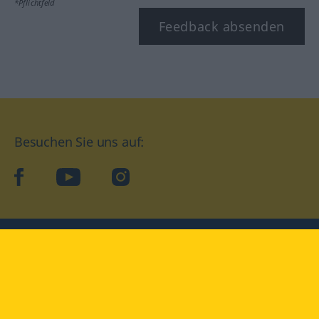
*Pflichtfeld
Feedback absenden
Besuchen Sie uns auf:
facebook
YouTube
Instagram
Langenscheidt
NUTZUNGSBEDINGUNGEN