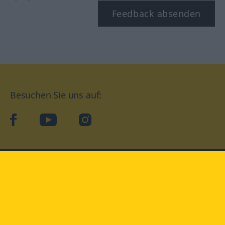
Feedback absenden
Besuchen Sie uns auf:
facebook
YouTube
Instagram
Langenscheidt
NUTZUNGSBEDINGUNGEN