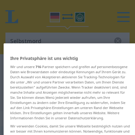
Ihre Privatsphäre ist uns wichtig
Deutsch-Arabisch Wörterbuch
Selbstmord
Wir und unsere
716
-Partner speichern und greifen auf personenbezogene
Deutsch-Arabisch Übersetzung für
Daten wie Browserdaten oder eindeutige Kennungen auf Ihrem Gerät zu.
Durch Auswahl von Akzeptieren aktivieren Sie Tracking-Technologien für
"Selbstmord"
die unter „Wir und unsere Partner verarbeiten Daten, um Ihnen Dienste
bereitzustellen“ aufgeführten Zwecke. Wenn Tracker deaktiviert sind, sind
manche Inhalte und Anzeigen möglicherweise nicht mehr so relevant für
Sie. Sie können dieses Menü jederzeit wieder aufrufen, um Ihre
"Selbstmord" Arabisch Übersetzung
Einstellungen zu ändern oder Ihre Einwilligung zu widerrufen, indem Sie
auf den Link Privatsphäre-Einstellungen am unteren Rand der Webseite
klicken. Ihre Einstellungen gelten innerhalb unseres Website. Weitere
„Selbstmord“
: Maskulinum
Informationen finden Sie in unserer Datenschutzerklärung.
Wir verwenden Cookies, damit Sie unsere Webseite bestmöglich nutzen und
wir besser mit Ihnen kommunizieren können. Notwendige, funktionale und
Selbstmord
m