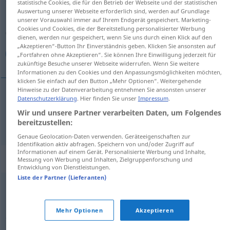
statistische Cookies, die für den Betrieb der Webseite und der statistischen
Auswertung unserer Webseite erforderlich sind, werden auf Grundlage
Übersicht aller Übersetzungen
unserer Vorauswahl immer auf Ihrem Endgerät gespeichert. Marketing-
Cookies und Cookies, die der Bereitstellung personalisierter Werbung
(Für mehr Details die Übersetzung anklicken/antippen)
dienen, werden nur gespeichert, wenn Sie uns durch einen Klick auf den
„Akzeptieren“-Button Ihr Einverständnis geben. Klicken Sie ansonsten auf
انتحار
„Fortfahren ohne Akzeptieren“. Sie können Ihre Einwilligung jederzeit für
zukünftige Besuche unserer Webseite widerrufen. Wenn Sie weitere
Informationen zu den Cookies und den Anpassungsmöglichkeiten möchten,
klicken Sie einfach auf den Button „Mehr Optionen“. Weitergehende
Hinweise zu der Datenverarbeitung entnehmen Sie ansonsten unserer
Datenschutzerklärung
. Hier finden Sie unser
Impressum
.
[intiˈħaːr]
Selbstmord
انتحار
Wir und unsere Partner verarbeiten Daten, um Folgendes
bereitzustellen:
Genaue Geolocation-Daten verwenden. Geräteeigenschaften zur
Identifikation aktiv abfragen. Speichern von und/oder Zugriff auf
Informationen auf einem Gerät. Personalisierte Werbung und Inhalte,
Synonyme für "Selbstmord"
Messung von Werbung und Inhalten, Zielgruppenforschung und
Entwicklung von Dienstleistungen.
Liste der Partner (Lieferanten)
Freitod (verhüllend)
Mehr Optionen
Akzeptieren
© OpenThesaurus.de