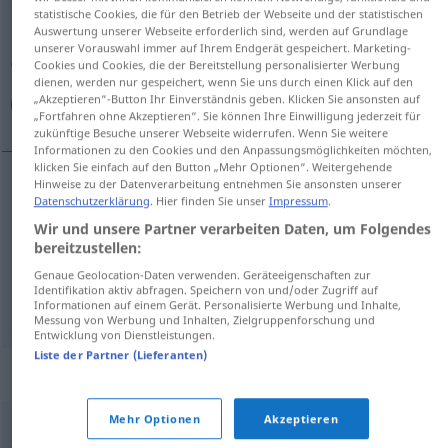
statistische Cookies, die für den Betrieb der Webseite und der statistischen
Auswertung unserer Webseite erforderlich sind, werden auf Grundlage
Übersicht aller Übersetzungen
unserer Vorauswahl immer auf Ihrem Endgerät gespeichert. Marketing-
(Für mehr Details die Übersetzung anklicken/antippen)
Cookies und Cookies, die der Bereitstellung personalisierter Werbung
dienen, werden nur gespeichert, wenn Sie uns durch einen Klick auf den
„Akzeptieren“-Button Ihr Einverständnis geben. Klicken Sie ansonsten auf
مهمل, مهمل, مبهدل
„Fortfahren ohne Akzeptieren“. Sie können Ihre Einwilligung jederzeit für
zukünftige Besuche unserer Webseite widerrufen. Wenn Sie weitere
Informationen zu den Cookies und den Anpassungsmöglichkeiten möchten,
klicken Sie einfach auf den Button „Mehr Optionen“. Weitergehende
Hinweise zu der Datenverarbeitung entnehmen Sie ansonsten unserer
Datenschutzerklärung
. Hier finden Sie unser
Impressum
.
[muhmil]
schlampig
Person
مهمل
Wir und unsere Partner verarbeiten Daten, um Folgendes
bereitzustellen:
[muhmal]
schlampig
Arbeit
مهمل
Genaue Geolocation-Daten verwenden. Geräteeigenschaften zur
Identifikation aktiv abfragen. Speichern von und/oder Zugriff auf
[muˈbahdal]
schlampig
Kleidung
مبهدل
Informationen auf einem Gerät. Personalisierte Werbung und Inhalte,
Messung von Werbung und Inhalten, Zielgruppenforschung und
Entwicklung von Dienstleistungen.
Liste der Partner (Lieferanten)
Synonyme für "schlampig"
Mehr Optionen
Akzeptieren
zerzaust