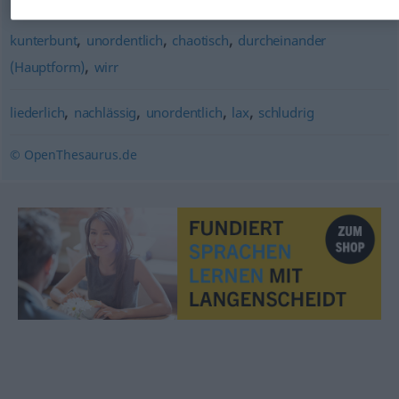
,
,
,
kunterbunt
unordentlich
chaotisch
durcheinander
,
(Hauptform)
wirr
,
,
,
,
liederlich
nachlässig
unordentlich
lax
schludrig
© OpenThesaurus.de