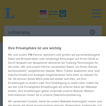
Ihre Privatsphäre ist uns wichtig
Deutsch-Arabisch Wörterbuch
schlampig
Wir und unsere
716
-Partner speichern und greifen auf personenbezogene
Deutsch-Arabisch Übersetzung für
Daten wie Browserdaten oder eindeutige Kennungen auf Ihrem Gerät zu.
Durch Auswahl von Akzeptieren aktivieren Sie Tracking-Technologien für
"schlampig"
die unter „Wir und unsere Partner verarbeiten Daten, um Ihnen Dienste
bereitzustellen“ aufgeführten Zwecke. Wenn Tracker deaktiviert sind, sind
manche Inhalte und Anzeigen möglicherweise nicht mehr so relevant für
"schlampig" Arabisch Übersetzung
Sie. Sie können dieses Menü jederzeit wieder aufrufen, um Ihre
Einstellungen zu ändern oder Ihre Einwilligung zu widerrufen, indem Sie
auf den Link Privatsphäre-Einstellungen am unteren Rand der Webseite
klicken. Ihre Einstellungen gelten innerhalb unseres Website. Weitere
„schlampig“
: Adjektiv
Informationen finden Sie in unserer Datenschutzerklärung.
Wir verwenden Cookies, damit Sie unsere Webseite bestmöglich nutzen und
schlampig
adj
wir besser mit Ihnen kommunizieren können. Notwendige, funktionale und