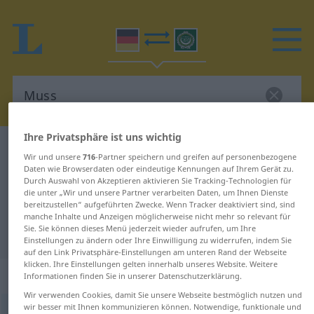
Ihre Privatsphäre ist uns wichtig
Deutsch-Arabisch Wörterbuch
Muss
Wir und unsere
716
-Partner speichern und greifen auf personenbezogene
Deutsch-Arabisch Übersetzung für
Daten wie Browserdaten oder eindeutige Kennungen auf Ihrem Gerät zu.
Durch Auswahl von Akzeptieren aktivieren Sie Tracking-Technologien für
"Muss"
die unter „Wir und unsere Partner verarbeiten Daten, um Ihnen Dienste
bereitzustellen“ aufgeführten Zwecke. Wenn Tracker deaktiviert sind, sind
manche Inhalte und Anzeigen möglicherweise nicht mehr so relevant für
Sie. Sie können dieses Menü jederzeit wieder aufrufen, um Ihre
"Muss" Arabisch Übersetzung
Einstellungen zu ändern oder Ihre Einwilligung zu widerrufen, indem Sie
auf den Link Privatsphäre-Einstellungen am unteren Rand der Webseite
klicken. Ihre Einstellungen gelten innerhalb unseres Website. Weitere
„Muss“
: Neutrum
Informationen finden Sie in unserer Datenschutzerklärung.
Wir verwenden Cookies, damit Sie unsere Webseite bestmöglich nutzen und
wir besser mit Ihnen kommunizieren können. Notwendige, funktionale und
Muss
n