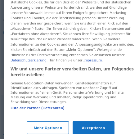
statistische Cookies, die für den Betrieb der Webseite und der statistischen
Auswertung unserer Webseite erforderlich sind, werden auf Grundlage
Übersicht aller Übersetzungen
unserer Vorauswahl immer auf Ihrem Endgerät gespeichert. Marketing-
Cookies und Cookies, die der Bereitstellung personalisierter Werbung
(Für mehr Details die Übersetzung anklicken/antippen)
dienen, werden nur gespeichert, wenn Sie uns durch einen Klick auf den
„Akzeptieren“-Button Ihr Einverständnis geben. Klicken Sie ansonsten auf
شيء لا بد منه
„Fortfahren ohne Akzeptieren“. Sie können Ihre Einwilligung jederzeit für
zukünftige Besuche unserer Webseite widerrufen. Wenn Sie weitere
Informationen zu den Cookies und den Anpassungsmöglichkeiten möchten,
klicken Sie einfach auf den Button „Mehr Optionen“. Weitergehende
Hinweise zu der Datenverarbeitung entnehmen Sie ansonsten unserer
Datenschutzerklärung
. Hier finden Sie unser
Impressum
.
لا
[ʃaiʔ laː budda minhu]
Muss
شيء
بد
منه
Wir und unsere Partner verarbeiten Daten, um Folgendes
bereitzustellen:
Genaue Geolocation-Daten verwenden. Geräteeigenschaften zur
Synonyme für "Muss"
Identifikation aktiv abfragen. Speichern von und/oder Zugriff auf
Informationen auf einem Gerät. Personalisierte Werbung und Inhalte,
Messung von Werbung und Inhalten, Zielgruppenforschung und
Entwicklung von Dienstleistungen.
,
,
,
,
unumgänglich
unverzichtbar
unentbehrlich
zwingend
Liste der Partner (Lieferanten)
,
(unbedingt) notwendig
wichtig
Mehr Optionen
Akzeptieren
,
,
Auflage
Zwang
Bedingung