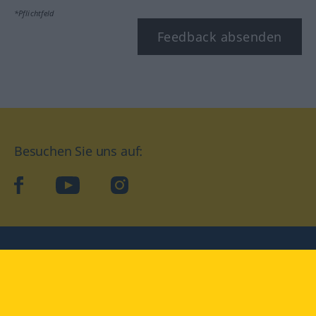
*Pflichtfeld
Feedback absenden
Besuchen Sie uns auf:
facebook
YouTube
Instagram
Langenscheidt
NUTZUNGSBEDINGUNGEN