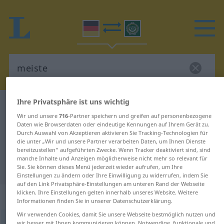
Ihre Privatsphäre ist uns wichtig
Deutsch-Arabisch Wörterbuch
meiste
Wir und unsere
716
-Partner speichern und greifen auf personenbezogene
Deutsch-Arabisch Übersetzung für
Daten wie Browserdaten oder eindeutige Kennungen auf Ihrem Gerät zu.
Durch Auswahl von Akzeptieren aktivieren Sie Tracking-Technologien für
"meiste"
die unter „Wir und unsere Partner verarbeiten Daten, um Ihnen Dienste
bereitzustellen“ aufgeführten Zwecke. Wenn Tracker deaktiviert sind, sind
manche Inhalte und Anzeigen möglicherweise nicht mehr so relevant für
"meiste" Arabisch Übersetzung
Sie. Sie können dieses Menü jederzeit wieder aufrufen, um Ihre
Einstellungen zu ändern oder Ihre Einwilligung zu widerrufen, indem Sie
auf den Link Privatsphäre-Einstellungen am unteren Rand der Webseite
klicken. Ihre Einstellungen gelten innerhalb unseres Website. Weitere
„meiste“
: Adjektiv
Informationen finden Sie in unserer Datenschutzerklärung.
Wir verwenden Cookies, damit Sie unsere Webseite bestmöglich nutzen und
meiste
adj
wir besser mit Ihnen kommunizieren können. Notwendige, funktionale und