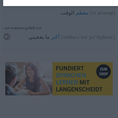
die meiste
Zeit
معظم
الوقت
[m. al-waqt]
am meisten gefällt mir
أكثر
ما يعجبني
[ʔakθaru maː juʕˈdʒibuniː]