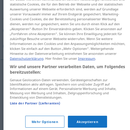
statistische Cookies, die für den Betrieb der Webseite und der statistischen
Auswertung unserer Webseite erforderlich sind, werden auf Grundlage
Übersicht aller Übersetzungen
unserer Vorauswahl immer auf Ihrem Endgerät gespeichert. Marketing-
(Für mehr Details die Übersetzung anklicken/antippen)
Cookies und Cookies, die der Bereitstellung personalisierter Werbung
dienen, werden nur gespeichert, wenn Sie uns durch einen Klick auf den
„Akzeptieren“-Button Ihr Einverständnis geben. Klicken Sie ansonsten auf
معظم الوقت...
أكثرهم...
„Fortfahren ohne Akzeptieren“. Sie können Ihre Einwilligung jederzeit für
zukünftige Besuche unserer Webseite widerrufen. Wenn Sie weitere
Informationen zu den Cookies und den Anpassungsmöglichkeiten möchten,
أكثر ما يعجبني...
klicken Sie einfach auf den Button „Mehr Optionen“. Weitergehende
Hinweise zu der Datenverarbeitung entnehmen Sie ansonsten unserer
Datenschutzerklärung
. Hier finden Sie unser
Impressum
.
Wir und unsere Partner verarbeiten Daten, um Folgendes
Beispiele
bereitzustellen:
Genaue Geolocation-Daten verwenden. Geräteeigenschaften zur
die meisten
PL
Identifikation aktiv abfragen. Speichern von und/oder Zugriff auf
Informationen auf einem Gerät. Personalisierte Werbung und Inhalte,
أكثرهم
[ʔakˈθaruhum]
Messung von Werbung und Inhalten, Zielgruppenforschung und
Entwicklung von Dienstleistungen.
معظمهم
Liste der Partner (Lieferanten)
[muʕˈ
ð
ɑmuhum]
أغلب
الناس
[ʔaɣlab an-naːs]
Mehr Optionen
Akzeptieren