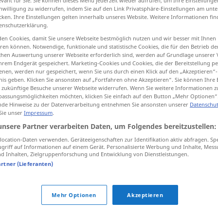
evant für Sie. Sie können dieses Menü jederzeit wieder aufrufen, um Ihre Einstellung
inwilligung zu widerrufen, indem Sie auf den Link Privatsphäre-Einstellungen am unt
cken. Ihre Einstellungen gelten innerhalb unseres Website. Weitere Informationen fin
enschutzerklärung.
en Cookies, damit Sie unsere Webseite bestmöglich nutzen und wir besser mit Ihnen
tippen)
en können. Notwendige, funktionale und statistische Cookies, die für den Betrieb d
ischen Auswertung unserer Webseite erforderlich sind, werden auf Grundlage unserer
hrem Endgerät gespeichert. Marketing-Cookies und Cookies, die der Bereitstellung per
nen, werden nur gespeichert, wenn Sie uns durch einen Klick auf den „Akzeptieren“-
nis geben. Klicken Sie ansonsten auf „Fortfahren ohne Akzeptieren“. Sie können Ihre 
ür zukünftige Besuche unserer Webseite widerrufen. Wenn Sie weitere Informationen 
assungsmöglichkeiten möchten, klicken Sie einfach auf den Button „Mehr Optionen“
de Hinweise zu der Datenverarbeitung entnehmen Sie ansonsten unserer
Datenschut
lüstern
aːniː]
 Sie unser
Impressum
.
unsere Partner verarbeiten Daten, um Folgendes bereitzustellen:
ocation-Daten verwenden. Geräteeigenschaften zur Identifikation aktiv abfragen. Sp
griff auf Informationen auf einem Gerät. Personalisierte Werbung und Inhalte, Mes
 Inhalten, Zielgruppenforschung und Entwicklung von Dienstleistungen.
artner (Lieferanten)
Mehr Optionen
Akzeptieren
tippen)