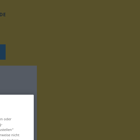
DE
en oder
g-
ustellen“
rweise nicht