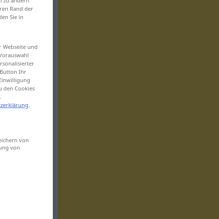
en zu ändern
eren Rand der
den Sie in
er Webseite und
 Vorauswahl
sonalisierter
Button Ihr
Einwilligung
zu den Cookies
.
zerklärung
.
eichern von
sung von