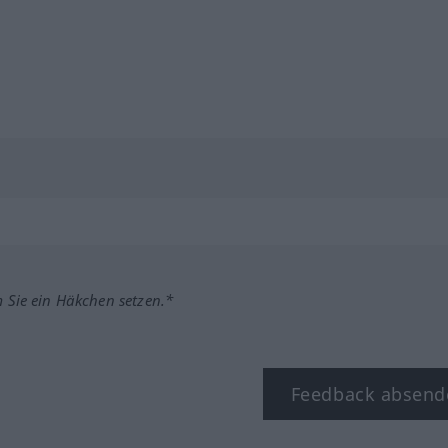
m Sie ein Häkchen setzen.*
Feedback absend