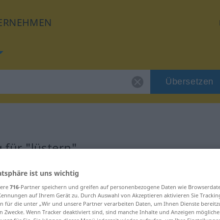
ERNEHMEN
Übersetzen
für "lüstern"
atsphäre ist uns wichtig
g
sere
716
-Partner speichern und greifen auf personenbezogene Daten wie Browserdat
Kennungen auf Ihrem Gerät zu. Durch Auswahl von Akzeptieren aktivieren Sie Trackin
n für die unter „Wir und unsere Partner verarbeiten Daten, um Ihnen Dienste bereitz
n Zwecke. Wenn Tracker deaktiviert sind, sind manche Inhalte und Anzeigen mögliche