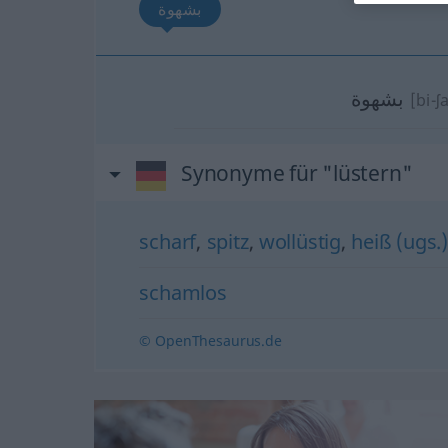
بشهوة
بشهوة
[bi-
Synonyme für "lüstern"
scharf
,
spitz
,
wollüstig
,
heiß (ugs.
schamlos
© OpenThesaurus.de