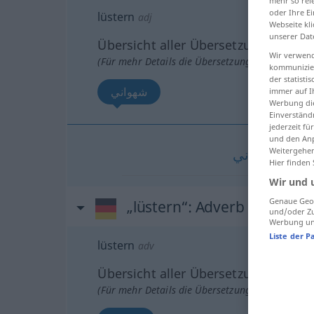
mehr so rel
oder Ihre E
lüstern
adj
Webseite kli
unserer Dat
Übersicht aller Übersetzungen
Wir verwend
(Für mehr Details die Übersetzung anklicken/an
kommunizier
der statist
شهواني
immer auf I
Werbung die
Einverständ
jederzeit f
und den Anp
Weitergehen
شهواني
[ʃahˈw
Hier finden
Wir und 
Genaue Geol
„lüstern“
: Adverb
und/oder Zu
Werbung und
Liste der P
lüstern
adv
Übersicht aller Übersetzungen
(Für mehr Details die Übersetzung anklicken/an