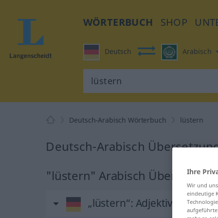
WÖRTERBUCH
SHOP
UNT
Deutsch
Arabisch
Deutsch-Arabisch Wörterbuch
lüstern
Deutsch-Arabisch Übersetzung 
Ihre Priv
"lüstern" Arabisch Übersetzun
Wir und un
eindeutige 
„lüstern“
: Adjektiv
Technologie
aufgeführte