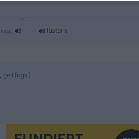
lüstern
ʃahwa]
)
,
geil (ugs.)