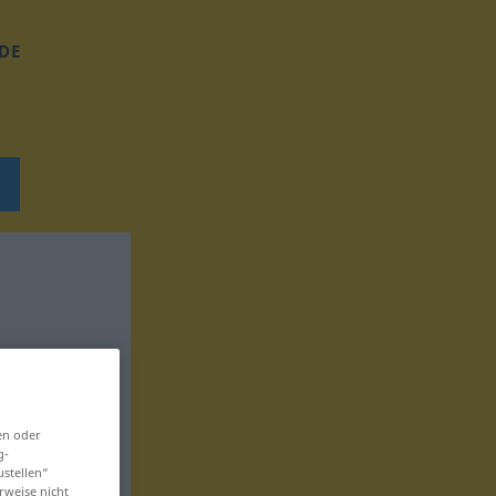
DE
en oder
g-
ustellen“
rweise nicht