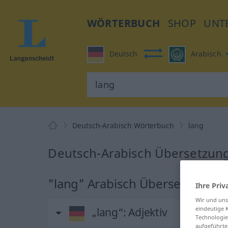
WÖRTERBUCH
SHOP
UNT
Deutsch
Arabisch
Deutsch-Arabisch Wörterbuch
lang
Deutsch-Arabisch Übersetzung
"lang" Arabisch Übersetzung
Ihre Priv
Wir und un
eindeutige 
„lang“
: Adjektiv
Technologie
aufgeführte