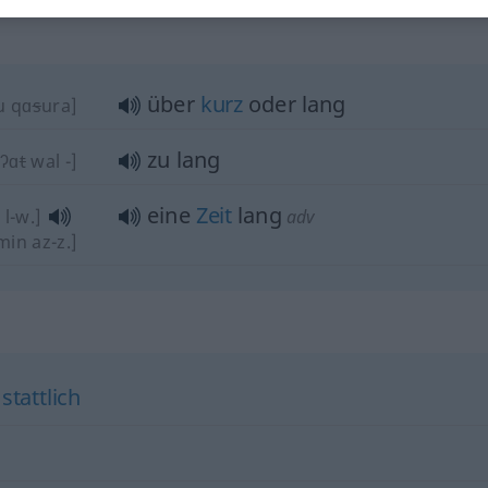
über
kurz
oder lang
u qɑ
s
ura]
zu lang
[ʔɑ
t
wal -]
eine
Zeit
lang
 l-w.]
adv
min az-z.]
,
stattlich