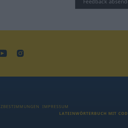
Feedback absend
book
YouTube
Instagram
TZBESTIMMUNGEN
IMPRESSUM
LATEINWÖRTERBUCH MIT COD