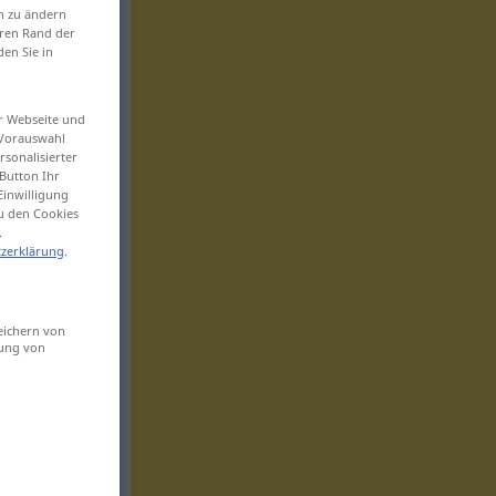
en zu ändern
eren Rand der
den Sie in
er Webseite und
 Vorauswahl
sonalisierter
Button Ihr
Einwilligung
zu den Cookies
.
zerklärung
.
eichern von
sung von