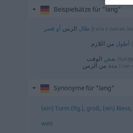
Beispielsätze für "lang"
طال
الزمن
أو
قصر
[
t
ɑːla z-zaman ʔa
أطول
من اللازم
بعض
الوقت
[baʕđɑ
مدة
من الزمن
[-tan 
Synonyme für "lang"
(ein) Turm (fig.)
,
groß
,
(ein) Riese
weit