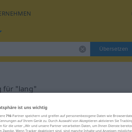
ERNEHMEN
Übersetzen
 für "lang"
atsphäre ist uns wichtig
sere
716
-Partner speichern und greifen auf personenbezogene Daten wie Browserdat
Kennungen auf Ihrem Gerät zu. Durch Auswahl von Akzeptieren aktivieren Sie Trackin
n für die unter „Wir und unsere Partner verarbeiten Daten, um Ihnen Dienste bereitz
n Zwecke. Wenn Tracker deaktiviert sind, sind manche Inhalte und Anzeigen mögliche