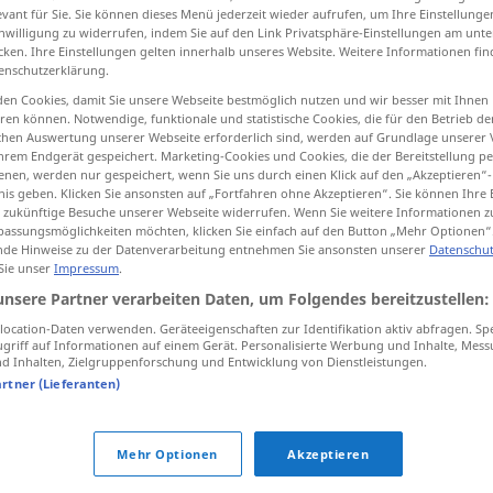
evant für Sie. Sie können dieses Menü jederzeit wieder aufrufen, um Ihre Einstellung
inwilligung zu widerrufen, indem Sie auf den Link Privatsphäre-Einstellungen am unt
cken. Ihre Einstellungen gelten innerhalb unseres Website. Weitere Informationen fin
enschutzerklärung.
tippen)
en Cookies, damit Sie unsere Webseite bestmöglich nutzen und wir besser mit Ihnen
en können. Notwendige, funktionale und statistische Cookies, die für den Betrieb d
ischen Auswertung unserer Webseite erforderlich sind, werden auf Grundlage unserer
hrem Endgerät gespeichert. Marketing-Cookies und Cookies, die der Bereitstellung per
nen, werden nur gespeichert, wenn Sie uns durch einen Klick auf den „Akzeptieren“-
nis geben. Klicken Sie ansonsten auf „Fortfahren ohne Akzeptieren“. Sie können Ihre 
ür zukünftige Besuche unserer Webseite widerrufen. Wenn Sie weitere Informationen 
assungsmöglichkeiten möchten, klicken Sie einfach auf den Button „Mehr Optionen“
lang
ɑˈwiːl]
de Hinweise zu der Datenverarbeitung entnehmen Sie ansonsten unserer
Datenschut
 Sie unser
Impressum
.
unsere Partner verarbeiten Daten, um Folgendes bereitzustellen:
es ist
drei
Meter
lang
ocation-Daten verwenden. Geräteeigenschaften zur Identifikation aktiv abfragen. Sp
at ʔam
griff auf Informationen auf einem Gerät. Personalisierte Werbung und Inhalte, Mes
ˈtaːr]
 Inhalten, Zielgruppenforschung und Entwicklung von Dienstleistungen.
artner (Lieferanten)
ein
Jahr
lang
dati sana]
seit
Langem
mudda -a]
Mehr Optionen
Akzeptieren