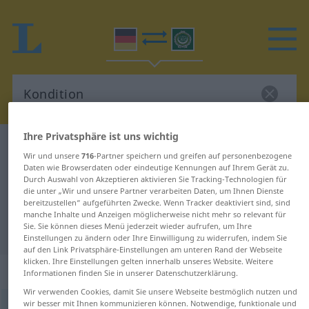
Ihre Privatsphäre ist uns wichtig
Deutsch-Arabisch Wörterbuch
Kondition
Wir und unsere
716
-Partner speichern und greifen auf personenbezogene
Deutsch-Arabisch Übersetzung für
Daten wie Browserdaten oder eindeutige Kennungen auf Ihrem Gerät zu.
Durch Auswahl von Akzeptieren aktivieren Sie Tracking-Technologien für
"Kondition"
die unter „Wir und unsere Partner verarbeiten Daten, um Ihnen Dienste
bereitzustellen“ aufgeführten Zwecke. Wenn Tracker deaktiviert sind, sind
manche Inhalte und Anzeigen möglicherweise nicht mehr so relevant für
Sie. Sie können dieses Menü jederzeit wieder aufrufen, um Ihre
"Kondition" Arabisch Übersetzung
Einstellungen zu ändern oder Ihre Einwilligung zu widerrufen, indem Sie
auf den Link Privatsphäre-Einstellungen am unteren Rand der Webseite
klicken. Ihre Einstellungen gelten innerhalb unseres Website. Weitere
„Kondition“
: Femininum
Informationen finden Sie in unserer Datenschutzerklärung.
Wir verwenden Cookies, damit Sie unsere Webseite bestmöglich nutzen und
wir besser mit Ihnen kommunizieren können. Notwendige, funktionale und
Kondition
f