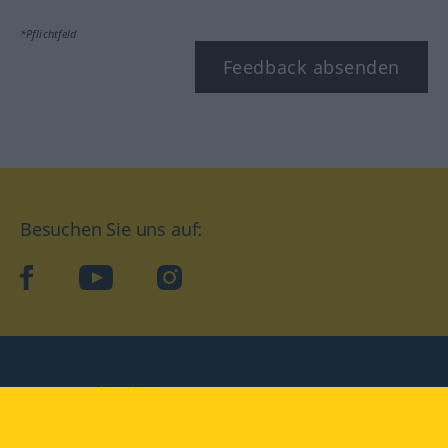
*Pflichtfeld
Feedback absenden
Besuchen Sie uns auf:
facebook
YouTube
Instagram
Langenscheidt