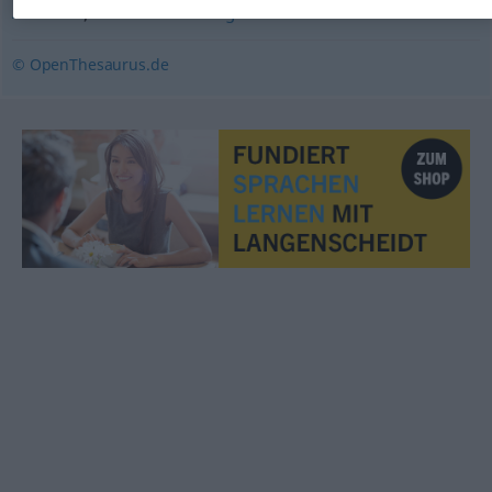
,
Ausdauer
Durchhaltevermögen
© OpenThesaurus.de