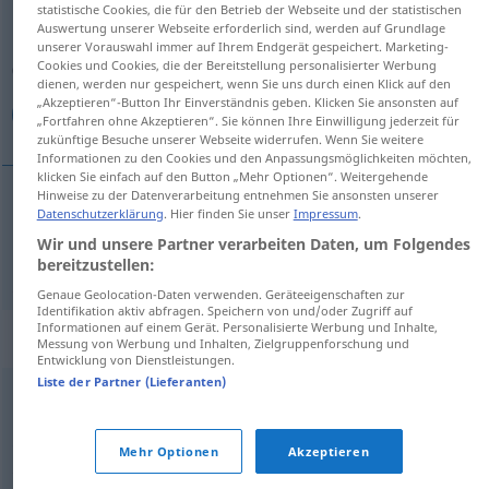
statistische Cookies, die für den Betrieb der Webseite und der statistischen
Auswertung unserer Webseite erforderlich sind, werden auf Grundlage
Übersicht aller Übersetzungen
unserer Vorauswahl immer auf Ihrem Endgerät gespeichert. Marketing-
Cookies und Cookies, die der Bereitstellung personalisierter Werbung
(Für mehr Details die Übersetzung anklicken/antippen)
dienen, werden nur gespeichert, wenn Sie uns durch einen Klick auf den
„Akzeptieren“-Button Ihr Einverständnis geben. Klicken Sie ansonsten auf
لياقة بدنية
„Fortfahren ohne Akzeptieren“. Sie können Ihre Einwilligung jederzeit für
zukünftige Besuche unserer Webseite widerrufen. Wenn Sie weitere
Informationen zu den Cookies und den Anpassungsmöglichkeiten möchten,
klicken Sie einfach auf den Button „Mehr Optionen“. Weitergehende
Hinweise zu der Datenverarbeitung entnehmen Sie ansonsten unserer
Datenschutzerklärung
. Hier finden Sie unser
Impressum
.
بدنية
[liˈjaːqa badaˈniːja]
Kondition
Sport
لياقة
Wir und unsere Partner verarbeiten Daten, um Folgendes
bereitzustellen:
Genaue Geolocation-Daten verwenden. Geräteeigenschaften zur
Identifikation aktiv abfragen. Speichern von und/oder Zugriff auf
Informationen auf einem Gerät. Personalisierte Werbung und Inhalte,
Synonyme für "Kondition"
Messung von Werbung und Inhalten, Zielgruppenforschung und
Entwicklung von Dienstleistungen.
Liste der Partner (Lieferanten)
,
,
,
,
,
Notwendigkeit
These
Kriterium
Bedingung
Grundsatz
,
,
,
Grundlage
Annahme
Voraussetzung
Vorbedingung
Mehr Optionen
Akzeptieren