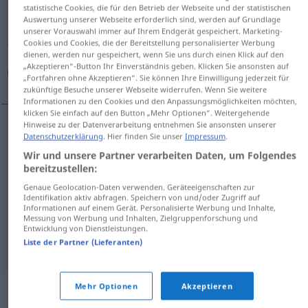
statistische Cookies, die für den Betrieb der Webseite und der statistischen
Auswertung unserer Webseite erforderlich sind, werden auf Grundlage
Übersicht aller Übersetzungen
unserer Vorauswahl immer auf Ihrem Endgerät gespeichert. Marketing-
(Für mehr Details die Übersetzung anklicken/antippen)
Cookies und Cookies, die der Bereitstellung personalisierter Werbung
dienen, werden nur gespeichert, wenn Sie uns durch einen Klick auf den
„Akzeptieren“-Button Ihr Einverständnis geben. Klicken Sie ansonsten auf
نذر, عهد, نذور, عهود
„Fortfahren ohne Akzeptieren“. Sie können Ihre Einwilligung jederzeit für
zukünftige Besuche unserer Webseite widerrufen. Wenn Sie weitere
Informationen zu den Cookies und den Anpassungsmöglichkeiten möchten,
klicken Sie einfach auf den Button „Mehr Optionen“. Weitergehende
Hinweise zu der Datenverarbeitung entnehmen Sie ansonsten unserer
Datenschutzerklärung
. Hier finden Sie unser
Impressum
.
[naðr]
Gelöbnis
نذر
Wir und unsere Partner verarbeiten Daten, um Folgendes
bereitzustellen:
نذور
[nuˈðuːr]
Gelöbnis
PL
Genaue Geolocation-Daten verwenden. Geräteeigenschaften zur
Identifikation aktiv abfragen. Speichern von und/oder Zugriff auf
[ʕahd]
Gelöbnis
عهد
Informationen auf einem Gerät. Personalisierte Werbung und Inhalte,
Messung von Werbung und Inhalten, Zielgruppenforschung und
Entwicklung von Dienstleistungen.
عهود
[ʕuˈhuːd]
Gelöbnis
PL
Liste der Partner (Lieferanten)
Synonyme für "Gelöbnis"
Mehr Optionen
Akzeptieren