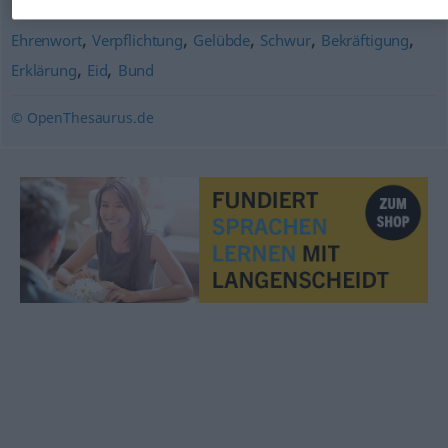
,
,
,
,
,
Ehrenwort
Verpflichtung
Gelübde
Schwur
Bekräftigung
,
,
Erklärung
Eid
Bund
© OpenThesaurus.de