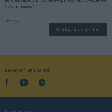
Bitte bestätigen Sie, dass Sie ein Mensch sind, indem Sie ein
Häkchen setzen.*
*Pflichtfeld
Feedback absenden
Besuchen Sie uns auf:
facebook
YouTube
Instagram
Langenscheidt