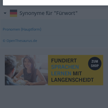
Synonyme für "Fürwort"
Pronomen (Hauptform)
© OpenThesaurus.de