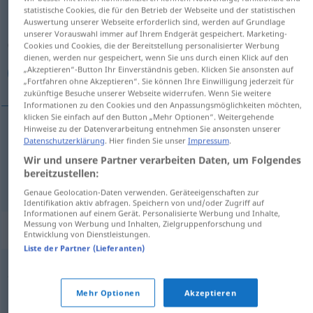
statistische Cookies, die für den Betrieb der Webseite und der statistischen
Auswertung unserer Webseite erforderlich sind, werden auf Grundlage
Übersicht aller Übersetzungen
unserer Vorauswahl immer auf Ihrem Endgerät gespeichert. Marketing-
(Für mehr Details die Übersetzung anklicken/antippen)
Cookies und Cookies, die der Bereitstellung personalisierter Werbung
dienen, werden nur gespeichert, wenn Sie uns durch einen Klick auf den
„Akzeptieren“-Button Ihr Einverständnis geben. Klicken Sie ansonsten auf
ضمير, ضمائر
„Fortfahren ohne Akzeptieren“. Sie können Ihre Einwilligung jederzeit für
zukünftige Besuche unserer Webseite widerrufen. Wenn Sie weitere
Informationen zu den Cookies und den Anpassungsmöglichkeiten möchten,
klicken Sie einfach auf den Button „Mehr Optionen“. Weitergehende
Hinweise zu der Datenverarbeitung entnehmen Sie ansonsten unserer
Datenschutzerklärung
. Hier finden Sie unser
Impressum
.
[đɑˈmiːr]
Fürwort
ضمير
GRAM
Wir und unsere Partner verarbeiten Daten, um Folgendes
bereitzustellen:
ضمائر
[đɑˈmaːʔir]
Fürwort
GRAM
PL
(2)
Genaue Geolocation-Daten verwenden. Geräteeigenschaften zur
Identifikation aktiv abfragen. Speichern von und/oder Zugriff auf
Informationen auf einem Gerät. Personalisierte Werbung und Inhalte,
Messung von Werbung und Inhalten, Zielgruppenforschung und
Beispielsätze für "Fürwort"
Entwicklung von Dienstleistungen.
Liste der Partner (Lieferanten)
besitzanzeigendes Fürwort
Mehr Optionen
Akzeptieren
الملكية
[đɑˈmiːr al-m.]
ضمير