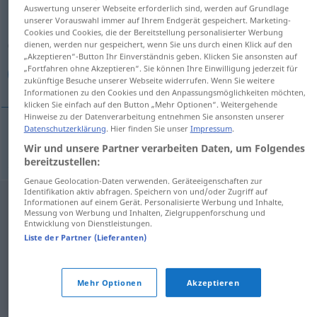
Auswertung unserer Webseite erforderlich sind, werden auf Grundlage
unserer Vorauswahl immer auf Ihrem Endgerät gespeichert. Marketing-
Übersicht aller Übersetzungen
Cookies und Cookies, die der Bereitstellung personalisierter Werbung
(Für mehr Details die Übersetzung anklicken/antippen)
dienen, werden nur gespeichert, wenn Sie uns durch einen Klick auf den
„Akzeptieren“-Button Ihr Einverständnis geben. Klicken Sie ansonsten auf
„Fortfahren ohne Akzeptieren“. Sie können Ihre Einwilligung jederzeit für
أميرة
zukünftige Besuche unserer Webseite widerrufen. Wenn Sie weitere
Informationen zu den Cookies und den Anpassungsmöglichkeiten möchten,
klicken Sie einfach auf den Button „Mehr Optionen“. Weitergehende
Hinweise zu der Datenverarbeitung entnehmen Sie ansonsten unserer
Datenschutzerklärung
. Hier finden Sie unser
Impressum
.
[ʔaˈmiːra]
Fürstin
أميرة
Wir und unsere Partner verarbeiten Daten, um Folgendes
bereitzustellen:
Genaue Geolocation-Daten verwenden. Geräteeigenschaften zur
Identifikation aktiv abfragen. Speichern von und/oder Zugriff auf
Informationen auf einem Gerät. Personalisierte Werbung und Inhalte,
Messung von Werbung und Inhalten, Zielgruppenforschung und
Entwicklung von Dienstleistungen.
Liste der Partner (Lieferanten)
Mehr Optionen
Akzeptieren