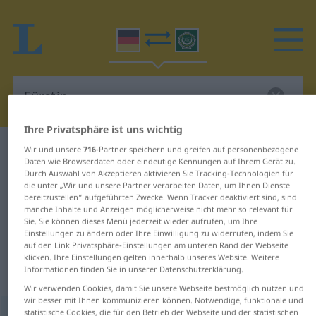
Ihre Privatsphäre ist uns wichtig
Deutsch-Arabisch Wörterbuch
Fürstin
Wir und unsere
716
-Partner speichern und greifen auf personenbezogene
Daten wie Browserdaten oder eindeutige Kennungen auf Ihrem Gerät zu.
Deutsch-Arabisch Übersetzung für
Durch Auswahl von Akzeptieren aktivieren Sie Tracking-Technologien für
die unter „Wir und unsere Partner verarbeiten Daten, um Ihnen Dienste
"Fürstin"
bereitzustellen“ aufgeführten Zwecke. Wenn Tracker deaktiviert sind, sind
manche Inhalte und Anzeigen möglicherweise nicht mehr so relevant für
Sie. Sie können dieses Menü jederzeit wieder aufrufen, um Ihre
"Fürstin" Arabisch Übersetzung
Einstellungen zu ändern oder Ihre Einwilligung zu widerrufen, indem Sie
auf den Link Privatsphäre-Einstellungen am unteren Rand der Webseite
klicken. Ihre Einstellungen gelten innerhalb unseres Website. Weitere
Informationen finden Sie in unserer Datenschutzerklärung.
„Fürstin“
: Femininum
Wir verwenden Cookies, damit Sie unsere Webseite bestmöglich nutzen und
wir besser mit Ihnen kommunizieren können. Notwendige, funktionale und
statistische Cookies, die für den Betrieb der Webseite und der statistischen
Fürstin
f