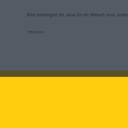
Bitte bestätigen Sie, dass Sie ein Mensch sind, inde
*Pflichtfeld
face
Besuchen Sie uns auf: