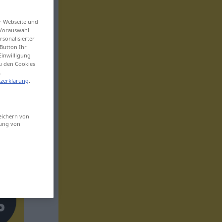
er Webseite und
 Vorauswahl
sonalisierter
Button Ihr
Einwilligung
zu den Cookies
.
zerklärung
.
eichern von
sung von