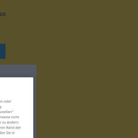
DE
en oder
g-
ustellen“
rweise nicht
en zu ändern
eren Rand der
den Sie in