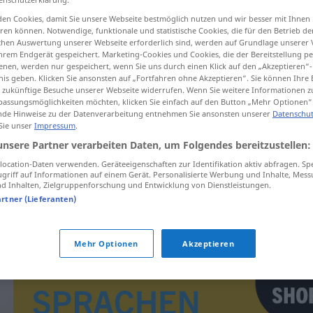
en Cookies, damit Sie unsere Webseite bestmöglich nutzen und wir besser mit Ihnen
en können. Notwendige, funktionale und statistische Cookies, die für den Betrieb d
ischen Auswertung unserer Webseite erforderlich sind, werden auf Grundlage unserer
hrem Endgerät gespeichert. Marketing-Cookies und Cookies, die der Bereitstellung per
tippen)
nen, werden nur gespeichert, wenn Sie uns durch einen Klick auf den „Akzeptieren“-
nis geben. Klicken Sie ansonsten auf „Fortfahren ohne Akzeptieren“. Sie können Ihre 
ür zukünftige Besuche unserer Webseite widerrufen. Wenn Sie weitere Informationen 
assungsmöglichkeiten möchten, klicken Sie einfach auf den Button „Mehr Optionen“
de Hinweise zu der Datenverarbeitung entnehmen Sie ansonsten unserer
Datenschut
 Sie unser
Impressum
.
unsere Partner verarbeiten Daten, um Folgendes bereitzustellen:
Fürsprecher(in)
iːʕ(a)]
ocation-Daten verwenden. Geräteeigenschaften zur Identifikation aktiv abfragen. Sp
griff auf Informationen auf einem Gerät. Personalisierte Werbung und Inhalte, Mes
ːʔ]
(2)
 Inhalten, Zielgruppenforschung und Entwicklung von Dienstleistungen.
artner (Lieferanten)
Mehr Optionen
Akzeptieren