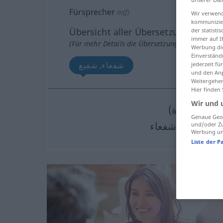
Fürsprecher
m(f)
Wir verwend
kommunizier
Übersicht aller Übersetzungen
der statist
immer auf I
(Für mehr Details die Übersetzung anklicken/an
Werbung die
Einverständ
شفعاء, شفيع
jederzeit f
und den Anp
Weitergehen
Hier finden
Wir und 
شفيع(ة)
[ʃaˈf
Genaue Geol
شفعاء
und/oder Zu
[ʃufaˈʕa
MPL
Werbung und
Liste der P