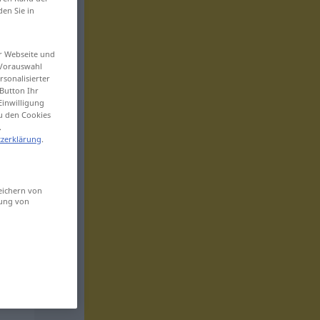
den Sie in
er Webseite und
 Vorauswahl
sonalisierter
Button Ihr
Einwilligung
zu den Cookies
.
zerklärung
.
eichern von
sung von