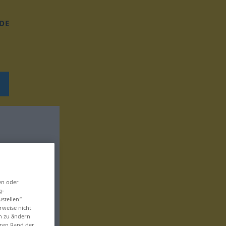
DE
en oder
g-
ustellen“
rweise nicht
en zu ändern
eren Rand der