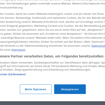
cken. Ihre Einstellungen gelten innerhalb unseres Website. Weitere Informationen fin
enschutzerklärung.
en Cookies, damit Sie unsere Webseite bestmöglich nutzen und wir besser mit Ihnen
en können. Notwendige, funktionale und statistische Cookies, die für den Betrieb d
tippen)
ischen Auswertung unserer Webseite erforderlich sind, werden auf Grundlage unserer
hrem Endgerät gespeichert. Marketing-Cookies und Cookies, die der Bereitstellung per
nen, werden nur gespeichert, wenn Sie uns durch einen Klick auf den „Akzeptieren“-
nis geben. Klicken Sie ansonsten auf „Fortfahren ohne Akzeptieren“. Sie können Ihre 
ür zukünftige Besuche unserer Webseite widerrufen. Wenn Sie weitere Informationen 
assungsmöglichkeiten möchten, klicken Sie einfach auf den Button „Mehr Optionen“
de Hinweise zu der Datenverarbeitung entnehmen Sie ansonsten unserer
Datenschut
 Sie unser
Impressum
.
Fürsorge
ˈʕaːja]
unsere Partner verarbeiten Daten, um Folgendes bereitzustellen:
ˈnaːja]
ocation-Daten verwenden. Geräteeigenschaften zur Identifikation aktiv abfragen. Sp
griff auf Informationen auf einem Gerät. Personalisierte Werbung und Inhalte, Mes
 Inhalten, Zielgruppenforschung und Entwicklung von Dienstleistungen.
Fürsorge
-idʒti
(Sozialhilfe)
artner (Lieferanten)
ˈmaːʕiː]
Mehr Optionen
Akzeptieren