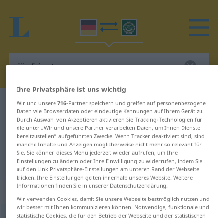
Ihre Privatsphäre ist uns wichtig
Deutsch-Arabisch Wörterbuch
fünfzigste
Wir und unsere
716
-Partner speichern und greifen auf personenbezogene
Daten wie Browserdaten oder eindeutige Kennungen auf Ihrem Gerät zu.
Deutsch-Arabisch Übersetzung für
Durch Auswahl von Akzeptieren aktivieren Sie Tracking-Technologien für
die unter „Wir und unsere Partner verarbeiten Daten, um Ihnen Dienste
"fünfzigste"
bereitzustellen“ aufgeführten Zwecke. Wenn Tracker deaktiviert sind, sind
manche Inhalte und Anzeigen möglicherweise nicht mehr so relevant für
Sie. Sie können dieses Menü jederzeit wieder aufrufen, um Ihre
"fünfzigste" Arabisch Übersetzung
Einstellungen zu ändern oder Ihre Einwilligung zu widerrufen, indem Sie
auf den Link Privatsphäre-Einstellungen am unteren Rand der Webseite
klicken. Ihre Einstellungen gelten innerhalb unseres Website. Weitere
Informationen finden Sie in unserer Datenschutzerklärung.
„fünfzigste(r)“
: Numerale, Zahlwort
Wir verwenden Cookies, damit Sie unsere Webseite bestmöglich nutzen und
wir besser mit Ihnen kommunizieren können. Notwendige, funktionale und
statistische Cookies, die für den Betrieb der Webseite und der statistischen
fünfzigste
num