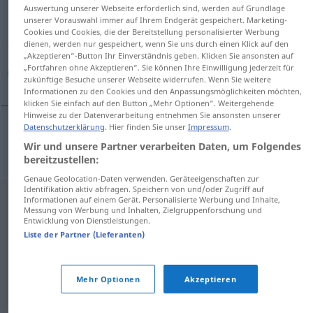
Auswertung unserer Webseite erforderlich sind, werden auf Grundlage
unserer Vorauswahl immer auf Ihrem Endgerät gespeichert. Marketing-
Übersicht aller Übersetzungen
Cookies und Cookies, die der Bereitstellung personalisierter Werbung
(Für mehr Details die Übersetzung anklicken/antippen)
dienen, werden nur gespeichert, wenn Sie uns durch einen Klick auf den
„Akzeptieren“-Button Ihr Einverständnis geben. Klicken Sie ansonsten auf
„Fortfahren ohne Akzeptieren“. Sie können Ihre Einwilligung jederzeit für
الخمسون
zukünftige Besuche unserer Webseite widerrufen. Wenn Sie weitere
Informationen zu den Cookies und den Anpassungsmöglichkeiten möchten,
klicken Sie einfach auf den Button „Mehr Optionen“. Weitergehende
Hinweise zu der Datenverarbeitung entnehmen Sie ansonsten unserer
Datenschutzerklärung
. Hier finden Sie unser
Impressum
.
الخمسون
[al-]
fünfzigste(r)
Wir und unsere Partner verarbeiten Daten, um Folgendes
bereitzustellen:
Genaue Geolocation-Daten verwenden. Geräteeigenschaften zur
Identifikation aktiv abfragen. Speichern von und/oder Zugriff auf
Informationen auf einem Gerät. Personalisierte Werbung und Inhalte,
Messung von Werbung und Inhalten, Zielgruppenforschung und
Entwicklung von Dienstleistungen.
Liste der Partner (Lieferanten)
Mehr Optionen
Akzeptieren