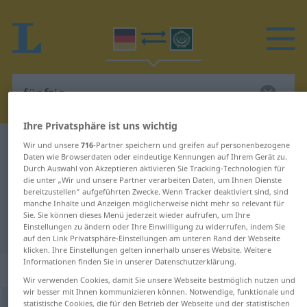
Ihre Privatsphäre ist uns wichtig
Deutsch-Arabisch Wörterbuch
fünfzig
Wir und unsere
716
-Partner speichern und greifen auf personenbezogene
Daten wie Browserdaten oder eindeutige Kennungen auf Ihrem Gerät zu.
Deutsch-Arabisch Übersetzung für
Durch Auswahl von Akzeptieren aktivieren Sie Tracking-Technologien für
die unter „Wir und unsere Partner verarbeiten Daten, um Ihnen Dienste
"fünfzig"
bereitzustellen“ aufgeführten Zwecke. Wenn Tracker deaktiviert sind, sind
manche Inhalte und Anzeigen möglicherweise nicht mehr so relevant für
Sie. Sie können dieses Menü jederzeit wieder aufrufen, um Ihre
"fünfzig" Arabisch Übersetzung
Einstellungen zu ändern oder Ihre Einwilligung zu widerrufen, indem Sie
auf den Link Privatsphäre-Einstellungen am unteren Rand der Webseite
klicken. Ihre Einstellungen gelten innerhalb unseres Website. Weitere
Informationen finden Sie in unserer Datenschutzerklärung.
„fünfzig“
: Numerale, Zahlwort
Wir verwenden Cookies, damit Sie unsere Webseite bestmöglich nutzen und
wir besser mit Ihnen kommunizieren können. Notwendige, funktionale und
statistische Cookies, die für den Betrieb der Webseite und der statistischen
fünfzig
num