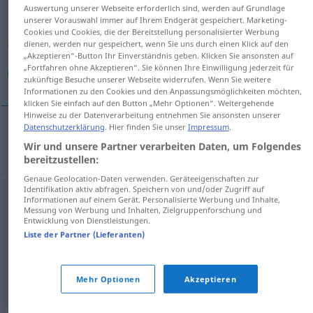
Auswertung unserer Webseite erforderlich sind, werden auf Grundlage
unserer Vorauswahl immer auf Ihrem Endgerät gespeichert. Marketing-
Übersicht aller Übersetzungen
Cookies und Cookies, die der Bereitstellung personalisierter Werbung
(Für mehr Details die Übersetzung anklicken/antippen)
dienen, werden nur gespeichert, wenn Sie uns durch einen Klick auf den
„Akzeptieren“-Button Ihr Einverständnis geben. Klicken Sie ansonsten auf
„Fortfahren ohne Akzeptieren“. Sie können Ihre Einwilligung jederzeit für
خمسون
zukünftige Besuche unserer Webseite widerrufen. Wenn Sie weitere
Informationen zu den Cookies und den Anpassungsmöglichkeiten möchten,
klicken Sie einfach auf den Button „Mehr Optionen“. Weitergehende
Hinweise zu der Datenverarbeitung entnehmen Sie ansonsten unserer
Datenschutzerklärung
. Hier finden Sie unser
Impressum
.
[xamˈsuːn]
fünfzig
خمسون
Wir und unsere Partner verarbeiten Daten, um Folgendes
bereitzustellen:
Genaue Geolocation-Daten verwenden. Geräteeigenschaften zur
Identifikation aktiv abfragen. Speichern von und/oder Zugriff auf
Informationen auf einem Gerät. Personalisierte Werbung und Inhalte,
Messung von Werbung und Inhalten, Zielgruppenforschung und
Entwicklung von Dienstleistungen.
Liste der Partner (Lieferanten)
Mehr Optionen
Akzeptieren