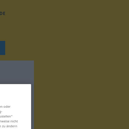
DE
en oder
g-
ustellen“
rweise nicht
en zu ändern