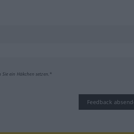
m Sie ein Häkchen setzen.*
Feedback absend