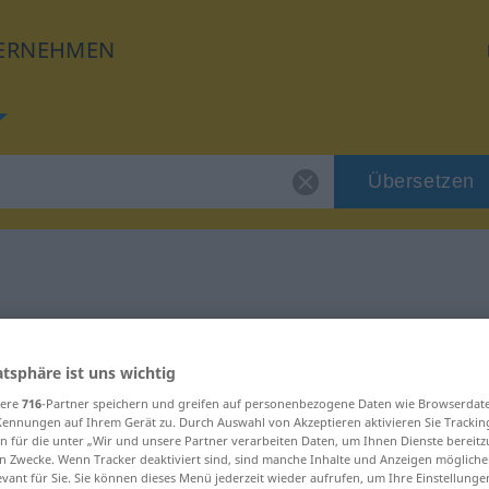
ERNEHMEN
Übersetzen
 für "Erkenntnis"
atsphäre ist uns wichtig
zung
sere
716
-Partner speichern und greifen auf personenbezogene Daten wie Browserdat
Kennungen auf Ihrem Gerät zu. Durch Auswahl von Akzeptieren aktivieren Sie Trackin
n für die unter „Wir und unsere Partner verarbeiten Daten, um Ihnen Dienste bereitz
n Zwecke. Wenn Tracker deaktiviert sind, sind manche Inhalte und Anzeigen mögliche
evant für Sie. Sie können dieses Menü jederzeit wieder aufrufen, um Ihre Einstellung