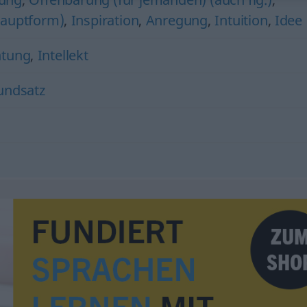
Hauptform)
,
Inspiration
,
Anregung
,
Intuition
,
Idee
htung
,
Intellekt
undsatz