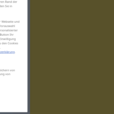
eren Rand der
den Sie in
er Webseite und
 Vorauswahl
sonalisierter
Button Ihr
Einwilligung
zu den Cookies
.
zerklärung
.
eichern von
sung von