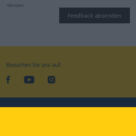
*Pflichtfeld
Feedback absenden
Besuchen Sie uns auf:
facebook
YouTube
Instagram
Langenscheidt
NUTZUNGSBEDINGUNGEN