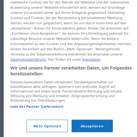
statistische Cookies, die für den Betrieb der Webseite und der statistischen
Auswertung unserer Webseite erforderlich sind, werden auf Grundlage
Ergebenheit
f
unserer Vorauswahl immer auf Ihrem Endgerät gespeichert. Marketing-
Cookies und Cookies, die der Bereitstellung personalisierter Werbung
Übersicht aller Übersetzungen
dienen, werden nur gespeichert, wenn Sie uns durch einen Klick auf den
„Akzeptieren“-Button Ihr Einverständnis geben. Klicken Sie ansonsten auf
(Für mehr Details die Übersetzung anklicken/antippen)
„Fortfahren ohne Akzeptieren“. Sie können Ihre Einwilligung jederzeit für
zukünftige Besuche unserer Webseite widerrufen. Wenn Sie weitere
إخلاص, خضوع
Informationen zu den Cookies und den Anpassungsmöglichkeiten möchten,
klicken Sie einfach auf den Button „Mehr Optionen“. Weitergehende
Hinweise zu der Datenverarbeitung entnehmen Sie ansonsten unserer
Datenschutzerklärung
. Hier finden Sie unser
Impressum
.
Wir und unsere Partner verarbeiten Daten, um Folgendes
[ʔixˈlɑː
s
]
Ergebenheit
(Treue)
إخلاص
bereitzustellen:
Genaue Geolocation-Daten verwenden. Geräteeigenschaften zur
Identifikation aktiv abfragen. Speichern von und/oder Zugriff auf
[xuˈđuːʕ]
Ergebenheit
(Sichfügen)
خضوع
Informationen auf einem Gerät. Personalisierte Werbung und Inhalte,
Messung von Werbung und Inhalten, Zielgruppenforschung und
Entwicklung von Dienstleistungen.
Liste der Partner (Lieferanten)
Synonyme für "Ergebenheit"
Mehr Optionen
Akzeptieren
Demut