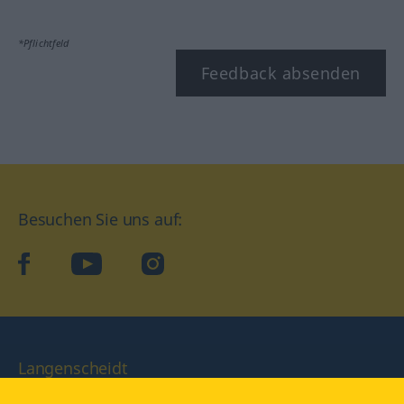
*Pflichtfeld
Feedback absenden
Besuchen Sie uns auf:
facebook
YouTube
Instagram
Langenscheidt