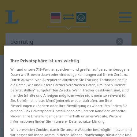
Ihre Privatsphäre ist uns wichtig
Deutsch-Arabisch Wörterbuch
demütig
Wir und unsere
716
-Partner speichern und greifen auf personenbezogene
Deutsch-Arabisch Übersetzung für
Daten wie Browserdaten oder eindeutige Kennungen auf Ihrem Gerät zu.
Durch Auswahl von Akzeptieren aktivieren Sie Tracking-Technologien für
"demütig"
die unter „Wir und unsere Partner verarbeiten Daten, um Ihnen Dienste
bereitzustellen“ aufgeführten Zwecke. Wenn Tracker deaktiviert sind, sind
manche Inhalte und Anzeigen möglicherweise nicht mehr so relevant für
Sie. Sie können dieses Menü jederzeit wieder aufrufen, um Ihre
"demütig" Arabisch Übersetzung
Einstellungen zu ändern oder Ihre Einwilligung zu widerrufen, indem Sie
auf den Link Privatsphäre-Einstellungen am unteren Rand der Webseite
klicken. Ihre Einstellungen gelten innerhalb unseres Website. Weitere
„demütig“
: Adjektiv
Informationen finden Sie in unserer Datenschutzerklärung.
Wir verwenden Cookies, damit Sie unsere Webseite bestmöglich nutzen und
wir besser mit Ihnen kommunizieren können. Notwendige, funktionale und
demütig
adj