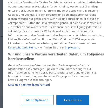
statistische Cookies, die für den Betrieb der Webseite und der statistischen
Auswertung unserer Webseite erforderlich sind, werden auf Grundlage
Übersicht aller Übersetzungen
unserer Vorauswahl immer auf Ihrem Endgerät gespeichert. Marketing-
(Für mehr Details die Übersetzung anklicken/antippen)
Cookies und Cookies, die der Bereitstellung personalisierter Werbung
dienen, werden nur gespeichert, wenn Sie uns durch einen Klick auf den
„Akzeptieren“-Button Ihr Einverständnis geben. Klicken Sie ansonsten auf
خاضع, خاشع, متواضع
„Fortfahren ohne Akzeptieren“. Sie können Ihre Einwilligung jederzeit für
zukünftige Besuche unserer Webseite widerrufen. Wenn Sie weitere
Informationen zu den Cookies und den Anpassungsmöglichkeiten möchten,
klicken Sie einfach auf den Button „Mehr Optionen“. Weitergehende
Hinweise zu der Datenverarbeitung entnehmen Sie ansonsten unserer
Datenschutzerklärung
. Hier finden Sie unser
Impressum
.
[xɑːđ
i
ʕ]
demütig
خاضع
Wir und unsere Partner verarbeiten Daten, um Folgendes
bereitzustellen:
[xaːʃiʕ]
demütig
خاشع
Genaue Geolocation-Daten verwenden. Geräteeigenschaften zur
Identifikation aktiv abfragen. Speichern von und/oder Zugriff auf
[mutaˈwɑːđ
i
ʕ]
demütig
(bescheiden)
متواضع
Informationen auf einem Gerät. Personalisierte Werbung und Inhalte,
Messung von Werbung und Inhalten, Zielgruppenforschung und
Entwicklung von Dienstleistungen.
Liste der Partner (Lieferanten)
Synonyme für "demütig"
Mehr Optionen
Akzeptieren
,
,
,
,
,
willig
kooperativ
bereitwillig
gefügig
ergeben
gutwillig