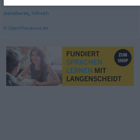
,
dienstbereit
hilfreich
© OpenThesaurus.de