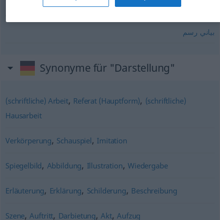
schematische Darstellung
بياني
رسم
Synonyme für "Darstellung"
,
,
(schriftliche) Arbeit
Referat (Hauptform)
(schriftliche)
Hausarbeit
,
,
Verkörperung
Schauspiel
Imitation
,
,
,
Spiegelbild
Abbildung
Illustration
Wiedergabe
,
,
,
Erläuterung
Erklärung
Schilderung
Beschreibung
,
,
,
,
Szene
Auftritt
Darbietung
Akt
Aufzug