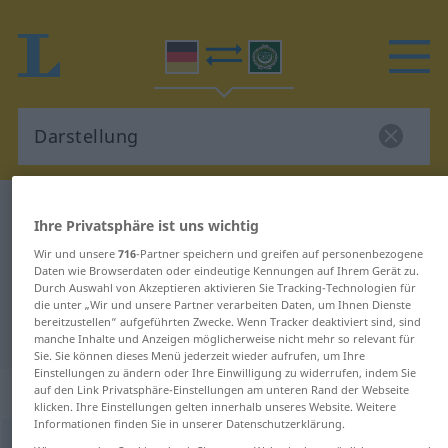
Deutsch-Arabisch Wörterbuch
Darstellung
Ihre Privatsphäre ist uns wichtig
Deutsch-Arabisch Übersetzung für
Wir und unsere
716
-Partner speichern und greifen auf personenbezogene
"Darstellung"
Daten wie Browserdaten oder eindeutige Kennungen auf Ihrem Gerät zu.
Durch Auswahl von Akzeptieren aktivieren Sie Tracking-Technologien für
die unter „Wir und unsere Partner verarbeiten Daten, um Ihnen Dienste
bereitzustellen“ aufgeführten Zwecke. Wenn Tracker deaktiviert sind, sind
"Darstellung" Arabisch Übersetzung
manche Inhalte und Anzeigen möglicherweise nicht mehr so relevant für
Sie. Sie können dieses Menü jederzeit wieder aufrufen, um Ihre
Einstellungen zu ändern oder Ihre Einwilligung zu widerrufen, indem Sie
„Darstellung“
: Femininum
auf den Link Privatsphäre-Einstellungen am unteren Rand der Webseite
klicken. Ihre Einstellungen gelten innerhalb unseres Website. Weitere
Informationen finden Sie in unserer Datenschutzerklärung.
Darstellung
f