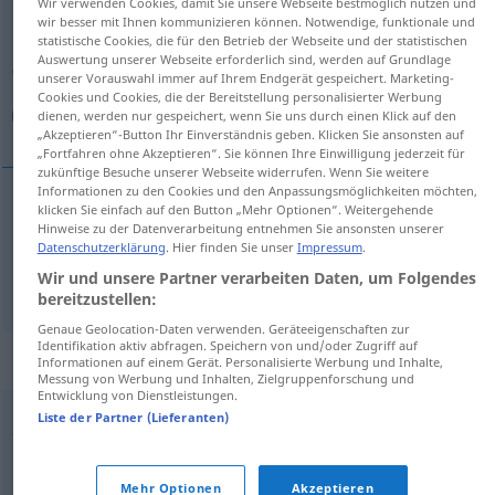
Wir verwenden Cookies, damit Sie unsere Webseite bestmöglich nutzen und
wir besser mit Ihnen kommunizieren können. Notwendige, funktionale und
Übersicht aller Übersetzungen
statistische Cookies, die für den Betrieb der Webseite und der statistischen
Auswertung unserer Webseite erforderlich sind, werden auf Grundlage
(Für mehr Details die Übersetzung anklicken/antippen)
unserer Vorauswahl immer auf Ihrem Endgerät gespeichert. Marketing-
Cookies und Cookies, die der Bereitstellung personalisierter Werbung
تمثيل, عرض
dienen, werden nur gespeichert, wenn Sie uns durch einen Klick auf den
„Akzeptieren“-Button Ihr Einverständnis geben. Klicken Sie ansonsten auf
„Fortfahren ohne Akzeptieren“. Sie können Ihre Einwilligung jederzeit für
zukünftige Besuche unserer Webseite widerrufen. Wenn Sie weitere
Informationen zu den Cookies und den Anpassungsmöglichkeiten möchten,
klicken Sie einfach auf den Button „Mehr Optionen“. Weitergehende
[tamˈθiːl]
Darstellung
تمثيل
Hinweise zu der Datenverarbeitung entnehmen Sie ansonsten unserer
Datenschutzerklärung
. Hier finden Sie unser
Impressum
.
Wir und unsere Partner verarbeiten Daten, um Folgendes
[ʕarđ]
Darstellung
(Schilderung)
عرض
bereitzustellen:
Genaue Geolocation-Daten verwenden. Geräteeigenschaften zur
Identifikation aktiv abfragen. Speichern von und/oder Zugriff auf
Beispielsätze für "Darstellung"
Informationen auf einem Gerät. Personalisierte Werbung und Inhalte,
Messung von Werbung und Inhalten, Zielgruppenforschung und
Entwicklung von Dienstleistungen.
Liste der Partner (Lieferanten)
schematische Darstellung
روتيني
[-ˈtiːniː]
Mehr Optionen
Akzeptieren