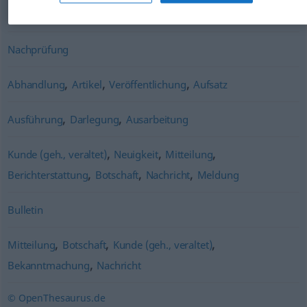
,
,
Berichterstattung
Dokumentation
Reportage
Nachprüfung
,
,
,
Abhandlung
Artikel
Veröffentlichung
Aufsatz
,
,
Ausführung
Darlegung
Ausarbeitung
,
,
,
Kunde (geh., veraltet)
Neuigkeit
Mitteilung
,
,
,
Berichterstattung
Botschaft
Nachricht
Meldung
Bulletin
,
,
,
Mitteilung
Botschaft
Kunde (geh., veraltet)
,
Bekanntmachung
Nachricht
© OpenThesaurus.de