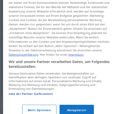
wir besser mit Ihnen kommunizieren können. Notwendige, funktionale und
statistische Cookies, die für den Betrieb der Webseite und der statistischen
Übersicht aller Übersetzungen
Auswertung unserer Webseite erforderlich sind, werden auf Grundlage
(Für mehr Details die Übersetzung anklicken/antippen)
unserer Vorauswahl immer auf Ihrem Endgerät gespeichert. Marketing-
Cookies und Cookies, die der Bereitstellung personalisierter Werbung
dienen, werden nur gespeichert, wenn Sie uns durch einen Klick auf den
تقرير, نشرة, تقارير
„Akzeptieren“-Button Ihr Einverständnis geben. Klicken Sie ansonsten auf
„Fortfahren ohne Akzeptieren“. Sie können Ihre Einwilligung jederzeit für
zukünftige Besuche unserer Webseite widerrufen. Wenn Sie weitere
Informationen zu den Cookies und den Anpassungsmöglichkeiten möchten,
klicken Sie einfach auf den Button „Mehr Optionen“. Weitergehende
Hinweise zu der Datenverarbeitung entnehmen Sie ansonsten unserer
[taqˈriːr]
Bericht
تقرير
Datenschutzerklärung
. Hier finden Sie unser
Impressum
.
Wir und unsere Partner verarbeiten Daten, um Folgendes
تقارير
[taqaːˈriːr]
Bericht
PL
(2)
bereitzustellen:
Genaue Geolocation-Daten verwenden. Geräteeigenschaften zur
[naʃra]
Bericht
(Wetter-)
نشرة
Identifikation aktiv abfragen. Speichern von und/oder Zugriff auf
Informationen auf einem Gerät. Personalisierte Werbung und Inhalte,
Messung von Werbung und Inhalten, Zielgruppenforschung und
Entwicklung von Dienstleistungen.
Liste der Partner (Lieferanten)
Synonyme für "Bericht"
Mehr Optionen
Akzeptieren