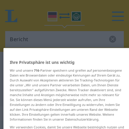
Deutsch-Arabisch Wörterbuch
Bericht
Ihre Privatsphäre ist uns wichtig
Deutsch-Arabisch Übersetzung für
Wir und unsere
716
-Partner speichern und greifen auf personenbezogene
Daten wie Browserdaten oder eindeutige Kennungen auf Ihrem Gerät zu.
"Bericht"
Durch Auswahl von Akzeptieren aktivieren Sie Tracking-Technologien für
die unter „Wir und unsere Partner verarbeiten Daten, um Ihnen Dienste
bereitzustellen“ aufgeführten Zwecke. Wenn Tracker deaktiviert sind, sind
manche Inhalte und Anzeigen möglicherweise nicht mehr so relevant für
"Bericht" Arabisch Übersetzung
Sie. Sie können dieses Menü jederzeit wieder aufrufen, um Ihre
Einstellungen zu ändern oder Ihre Einwilligung zu widerrufen, indem Sie
auf den Link Privatsphäre-Einstellungen am unteren Rand der Webseite
„Bericht“
: Maskulinum
klicken. Ihre Einstellungen gelten innerhalb unseres Website. Weitere
Informationen finden Sie in unserer Datenschutzerklärung.
Wir verwenden Cookies, damit Sie unsere Webseite bestmöglich nutzen und
Bericht
m