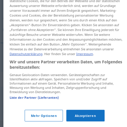
statistische Cookies, die für den Betrieb der Webseite und der statistischen
Auswertung unserer Webseite erforderlich sind, werden auf Grundlage
Übersicht aller Übersetzungen
unserer Vorauswahl immer auf Ihrem Endgerät gespeichert. Marketing-
Cookies und Cookies, die der Bereitstellung personalisierter Werbung
(Für mehr Details die Übersetzung anklicken/antippen)
dienen, werden nur gespeichert, wenn Sie uns durch einen Klick auf den
„Akzeptieren“-Button Ihr Einverständnis geben. Klicken Sie ansonsten auf
واسع الاطلاع
„Fortfahren ohne Akzeptieren“. Sie können Ihre Einwilligung jederzeit für
zukünftige Besuche unserer Webseite widerrufen. Wenn Sie weitere
Informationen zu den Cookies und den Anpassungsmöglichkeiten möchten,
klicken Sie einfach auf den Button „Mehr Optionen“. Weitergehende
Hinweise zu der Datenverarbeitung entnehmen Sie ansonsten unserer
Datenschutzerklärung
. Hier finden Sie unser
Impressum
.
الاطلاع
[waːsiʕ al-
itti
ˈlaːʕ]
belesen
واسع
Wir und unsere Partner verarbeiten Daten, um Folgendes
bereitzustellen:
Genaue Geolocation-Daten verwenden. Geräteeigenschaften zur
Synonyme für "belesen"
Identifikation aktiv abfragen. Speichern von und/oder Zugriff auf
Informationen auf einem Gerät. Personalisierte Werbung und Inhalte,
Messung von Werbung und Inhalten, Zielgruppenforschung und
Entwicklung von Dienstleistungen.
,
,
,
Liste der Partner (Lieferanten)
gelehrt
sachkundig
kundig
gebildet
© OpenThesaurus.de
Mehr Optionen
Akzeptieren