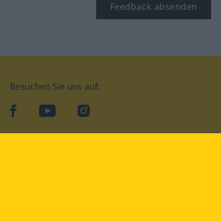
Feedback absenden
Besuchen Sie uns auf:
facebook
YouTube
Instagram
Langenscheidt
NUTZUNGSBEDINGUNGEN
DATENSCHUTZBESTIMMUNGEN