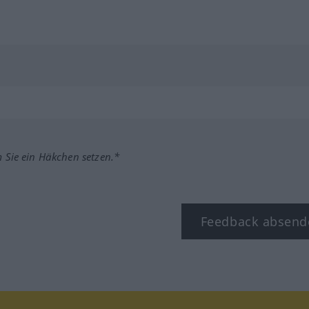
m Sie ein Häkchen setzen.*
Feedback absend