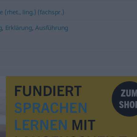
e (rhet., ling.) (fachspr.)
g
,
Erklärung
,
Ausführung