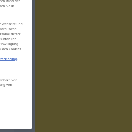
eren Rand der
den Sie in
er Webseite und
 Vorauswahl
sonalisierter
Button Ihr
Einwilligung
zu den Cookies
.
zerklärung
.
eichern von
sung von