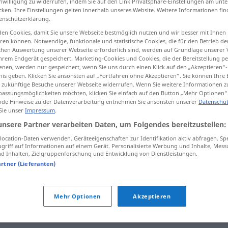
inwilligung zu widerrufen, indem Sie auf den Link Privatsphäre-Einstellungen am unt
cken. Ihre Einstellungen gelten innerhalb unseres Website. Weitere Informationen fin
enschutzerklärung.
en Cookies, damit Sie unsere Webseite bestmöglich nutzen und wir besser mit Ihnen
en können. Notwendige, funktionale und statistische Cookies, die für den Betrieb d
tippen)
ischen Auswertung unserer Webseite erforderlich sind, werden auf Grundlage unserer
hrem Endgerät gespeichert. Marketing-Cookies und Cookies, die der Bereitstellung per
nen, werden nur gespeichert, wenn Sie uns durch einen Klick auf den „Akzeptieren“-
nis geben. Klicken Sie ansonsten auf „Fortfahren ohne Akzeptieren“. Sie können Ihre 
ür zukünftige Besuche unserer Webseite widerrufen. Wenn Sie weitere Informationen 
assungsmöglichkeiten möchten, klicken Sie einfach auf den Button „Mehr Optionen“
de Hinweise zu der Datenverarbeitung entnehmen Sie ansonsten unserer
Datenschut
ترك
Auslassung
 Sie unser
Impressum
.
[tark]
unsere Partner verarbeiten Daten, um Folgendes bereitzustellen:
ocation-Daten verwenden. Geräteeigenschaften zur Identifikation aktiv abfragen. Sp
Auslassung
sahw]
griff auf Informationen auf einem Gerät. Personalisierte Werbung und Inhalte, Mes
 Inhalten, Zielgruppenforschung und Entwicklung von Dienstleistungen.
artner (Lieferanten)
حذ
Auslassung
[ħaðf]
Mehr Optionen
Akzeptieren
"