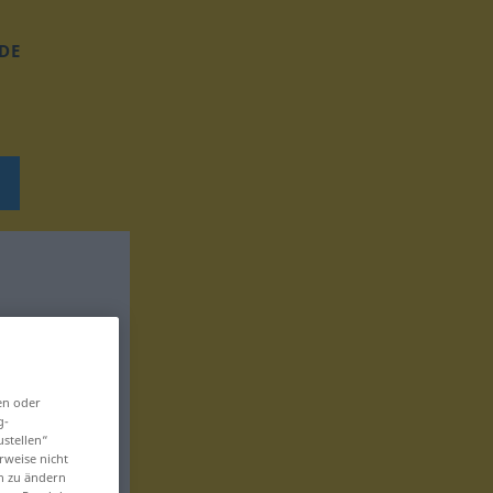
DE
en oder
g-
ustellen“
rweise nicht
en zu ändern