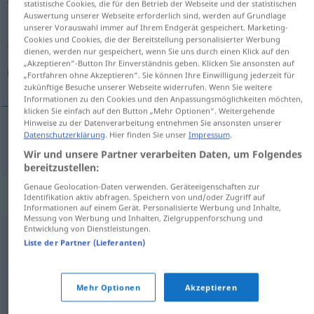
statistische Cookies, die für den Betrieb der Webseite und der statistischen
Auswertung unserer Webseite erforderlich sind, werden auf Grundlage
Übersicht aller Übersetzungen
unserer Vorauswahl immer auf Ihrem Endgerät gespeichert. Marketing-
Cookies und Cookies, die der Bereitstellung personalisierter Werbung
(Für mehr Details die Übersetzung anklicken/antippen)
dienen, werden nur gespeichert, wenn Sie uns durch einen Klick auf den
„Akzeptieren“-Button Ihr Einverständnis geben. Klicken Sie ansonsten auf
فوضى
„Fortfahren ohne Akzeptieren“. Sie können Ihre Einwilligung jederzeit für
zukünftige Besuche unserer Webseite widerrufen. Wenn Sie weitere
Informationen zu den Cookies und den Anpassungsmöglichkeiten möchten,
klicken Sie einfach auf den Button „Mehr Optionen“. Weitergehende
Hinweise zu der Datenverarbeitung entnehmen Sie ansonsten unserer
Datenschutzerklärung
. Hier finden Sie unser
Impressum
.
[fauđɑː]
Anarchie
فوضى
Wir und unsere Partner verarbeiten Daten, um Folgendes
bereitzustellen:
Genaue Geolocation-Daten verwenden. Geräteeigenschaften zur
Synonyme für "Anarchie"
Identifikation aktiv abfragen. Speichern von und/oder Zugriff auf
Informationen auf einem Gerät. Personalisierte Werbung und Inhalte,
Messung von Werbung und Inhalten, Zielgruppenforschung und
Entwicklung von Dienstleistungen.
Unordnung
Liste der Partner (Lieferanten)
Gesetzlosigkeit
Mehr Optionen
Akzeptieren
© OpenThesaurus.de