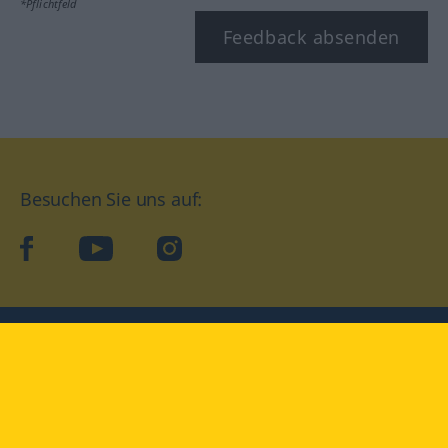
*Pflichtfeld
Feedback absenden
Besuchen Sie uns auf:
facebook
YouTube
Instagram
Langenscheidt
NUTZUNGSBEDINGUNGEN