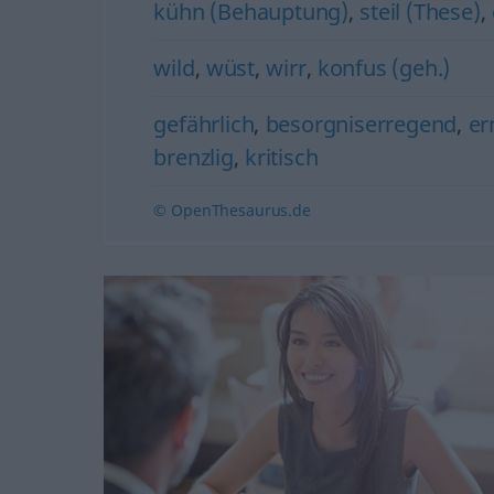
kühn (Behauptung)
,
steil (These)
,
wild
,
wüst
,
wirr
,
konfus (geh.)
gefährlich
,
besorgniserregend
,
er
brenzlig
,
kritisch
© OpenThesaurus.de