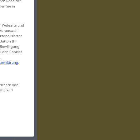
eren Rand der
den Sie in
er Webseite und
 Vorauswahl
sonalisierter
Button Ihr
Einwilligung
zu den Cookies
.
zerklärung
.
eichern von
sung von