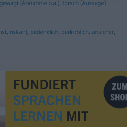
gewagt (Annahme o.ä.)
,
forsch (Aussage)
nst
,
riskant
,
bedenklich
,
bedrohlich
,
unsicher
,