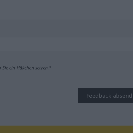
m Sie ein Häkchen setzen.*
Feedback absend