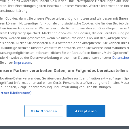
inwilligung zu widerrufen, indem Sie auf den Link Privatsphäre-Einstellungen am unt
cken. Ihre Einstellungen gelten innerhalb unseres Website. Weitere Informationen fin
enschutzerklärung.
en Cookies, damit Sie unsere Webseite bestmöglich nutzen und wir besser mit Ihnen
en können. Notwendige, funktionale und statistische Cookies, die für den Betrieb d
tippen)
ischen Auswertung unserer Webseite erforderlich sind, werden auf Grundlage unserer
hrem Endgerät gespeichert. Marketing-Cookies und Cookies, die der Bereitstellung per
nen, werden nur gespeichert, wenn Sie uns durch einen Klick auf den „Akzeptieren“-
nis geben. Klicken Sie ansonsten auf „Fortfahren ohne Akzeptieren“. Sie können Ihre 
ür zukünftige Besuche unserer Webseite widerrufen. Wenn Sie weitere Informationen 
assungsmöglichkeiten möchten, klicken Sie einfach auf den Button „Mehr Optionen“
de Hinweise zu der Datenverarbeitung entnehmen Sie ansonsten unserer
Datenschut
abenteuerlich
 Sie unser
Impressum
.
uɣaːma
unsere Partner verarbeiten Daten, um Folgendes bereitzustellen:
ˈraːt]
ocation-Daten verwenden. Geräteeigenschaften zur Identifikation aktiv abfragen. Sp
griff auf Informationen auf einem Gerät. Personalisierte Werbung und Inhalte, Mes
 Inhalten, Zielgruppenforschung und Entwicklung von Dienstleistungen.
abenteuerlich
ɑː
ti
r]
gewagt
artner (Lieferanten)
ch"
Mehr Optionen
Akzeptieren