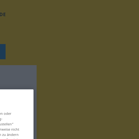
DE
en oder
g-
ustellen“
rweise nicht
en zu ändern