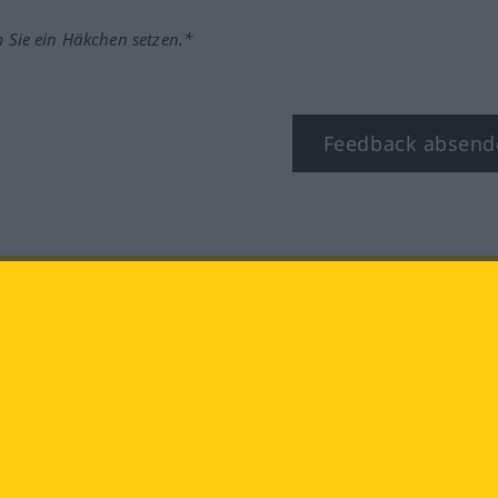
m Sie ein Häkchen setzen.*
Feedback absend
ook
YouTube
Instagram