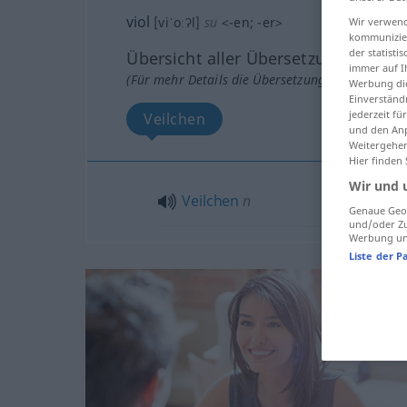
viol
[viˈoːʔl]
su
<
-en
;
-er
>
Wir verwend
kommunizier
der statist
Übersicht aller Übersetzungen
immer auf I
(Für mehr Details die Übersetzung anklicken/an
Werbung die
Einverständ
jederzeit f
Veilchen
und den Anp
Weitergehen
Hier finden
Wir und 
Veilchen
n
Genaue Geol
und/oder Zu
Werbung und
Liste der P