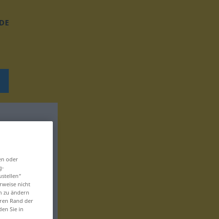
DE
en oder
g-
ustellen“
rweise nicht
en zu ändern
eren Rand der
den Sie in