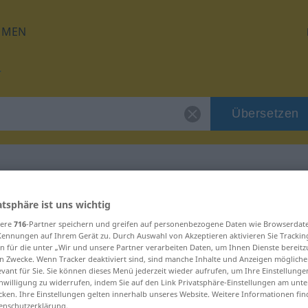
HMEN
Übersetzen
ür "viol"
atsphäre ist uns wichtig
sere
716
-Partner speichern und greifen auf personenbezogene Daten wie Browserdat
Kennungen auf Ihrem Gerät zu. Durch Auswahl von Akzeptieren aktivieren Sie Trackin
n für die unter „Wir und unsere Partner verarbeiten Daten, um Ihnen Dienste bereitz
n Zwecke. Wenn Tracker deaktiviert sind, sind manche Inhalte und Anzeigen mögliche
evant für Sie. Sie können dieses Menü jederzeit wieder aufrufen, um Ihre Einstellung
inwilligung zu widerrufen, indem Sie auf den Link Privatsphäre-Einstellungen am unt
d
cken. Ihre Einstellungen gelten innerhalb unseres Website. Weitere Informationen fin
enschutzerklärung.