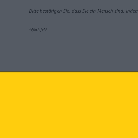
Bitte bestätigen Sie, dass Sie ein Mensch sind, inde
*Pflichtfeld
Besuchen Sie uns auf:
faceb
Langenscheidt