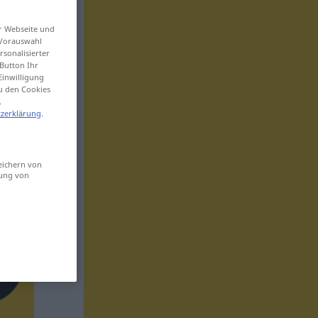
er Webseite und
 Vorauswahl
sonalisierter
Button Ihr
Einwilligung
zu den Cookies
.
zerklärung
.
eichern von
sung von