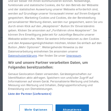
und wir besser mit Ihnen kommunizieren können. Notwendige,
funktionale und statistische Cookies, die für den Betrieb der Webseite
Übersicht aller Übersetzungen
und der statistischen Auswertung unserer Webseite erforderlich sind,
werden auf Grundlage unserer Vorauswahl immer auf Ihrem Endgerät
(Für mehr Details die Übersetzung anklicken/antippen)
gespeichert. Marketing-Cookies und Cookies, die der Bereitstellung
personalisierter Werbung dienen, werden nur gespeichert, wenn Sie uns
Wildnis
durch einen Klick auf den „Akzeptieren“-Button Ihr Einverständnis
geben. Klicken Sie ansonsten auf „Fortfahren ohne Akzeptieren“. Sie
können Ihre Einwilligung jederzeit für zukünftige Besuche unserer
Webseite widerrufen. Wenn Sie weitere Informationen zu den Cookies
und den Anpassungsmöglichkeiten möchten, klicken Sie einfach auf den
Button „Mehr Optionen“. Weitergehende Hinweise zu der
Wildnis
f
vildnis
Datenverarbeitung entnehmen Sie ansonsten unserer
Datenschutzerklärung
. Hier finden Sie unser
Impressum
.
Wir und unsere Partner verarbeiten Daten, um
Folgendes bereitzustellen:
Synonyme für "vildnis"
Genaue Geolocation-Daten verwenden. Geräteeigenschaften zur
Identifikation aktiv abfragen. Speichern von und/oder Zugriff auf
Informationen auf einem Gerät. Personalisierte Werbung und Inhalte,
Messung von Werbung und Inhalten, Zielgruppenforschung und
virvar
Entwicklung von Dienstleistungen.
Liste der Partner (Lieferanten)
© LibreOffice
Mehr Optionen
Akzeptieren