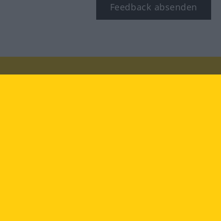
Feedback absenden
Besuchen Sie uns auf:
facebook
YouTube
Instagram
Langenscheidt
NUTZUNGSBEDINGUNGEN
DATENSCHUTZBESTIMMUNGEN