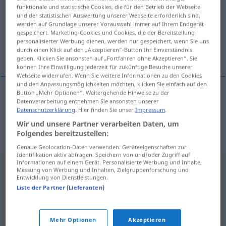
funktionale und statistische Cookies, die für den Betrieb der Webseite
und der statistischen Auswertung unserer Webseite erforderlich sind,
Übersicht aller Übersetzungen
werden auf Grundlage unserer Vorauswahl immer auf Ihrem Endgerät
(Für mehr Details die Übersetzung anklicken/antippen)
gespeichert. Marketing-Cookies und Cookies, die der Bereitstellung
personalisierter Werbung dienen, werden nur gespeichert, wenn Sie uns
durch einen Klick auf den „Akzeptieren“-Button Ihr Einverständnis
flink, aufgeweckt, pfiffig
geben. Klicken Sie ansonsten auf „Fortfahren ohne Akzeptieren“. Sie
können Ihre Einwilligung jederzeit für zukünftige Besuche unserer
Webseite widerrufen. Wenn Sie weitere Informationen zu den Cookies
und den Anpassungsmöglichkeiten möchten, klicken Sie einfach auf den
Button „Mehr Optionen“. Weitergehende Hinweise zu der
Datenverarbeitung entnehmen Sie ansonsten unserer
flink
vaks
Datenschutzerklärung
. Hier finden Sie unser
Impressum
.
Wir und unsere Partner verarbeiten Daten, um
aufgeweckt
,
pfiffig
vaks
UMG
Folgendes bereitzustellen:
Genaue Geolocation-Daten verwenden. Geräteeigenschaften zur
Identifikation aktiv abfragen. Speichern von und/oder Zugriff auf
Informationen auf einem Gerät. Personalisierte Werbung und Inhalte,
Messung von Werbung und Inhalten, Zielgruppenforschung und
Entwicklung von Dienstleistungen.
Liste der Partner (Lieferanten)
Mehr Optionen
Akzeptieren