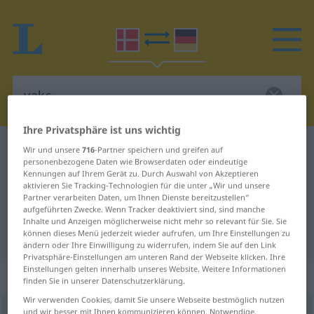
Ihre Privatsphäre ist uns wichtig
Dänisch-Deutsch Wörterbuch
vaks
Wir und unsere
716
-Partner speichern und greifen auf
personenbezogene Daten wie Browserdaten oder eindeutige
Dänisch-Deutsch Übersetzung für
Kennungen auf Ihrem Gerät zu. Durch Auswahl von Akzeptieren
aktivieren Sie Tracking-Technologien für die unter „Wir und unsere
"vaks"
Partner verarbeiten Daten, um Ihnen Dienste bereitzustellen“
aufgeführten Zwecke. Wenn Tracker deaktiviert sind, sind manche
Inhalte und Anzeigen möglicherweise nicht mehr so relevant für Sie. Sie
"vaks" Deutsch Übersetzung
können dieses Menü jederzeit wieder aufrufen, um Ihre Einstellungen zu
ändern oder Ihre Einwilligung zu widerrufen, indem Sie auf den Link
Privatsphäre-Einstellungen am unteren Rand der Webseite klicken. Ihre
Einstellungen gelten innerhalb unseres Website. Weitere Informationen
„vaks“
: adjektiv, tillægsord
finden Sie in unserer Datenschutzerklärung.
Wir verwenden Cookies, damit Sie unsere Webseite bestmöglich nutzen
vaks
und wir besser mit Ihnen kommunizieren können. Notwendige,
[vɑgs]
adj