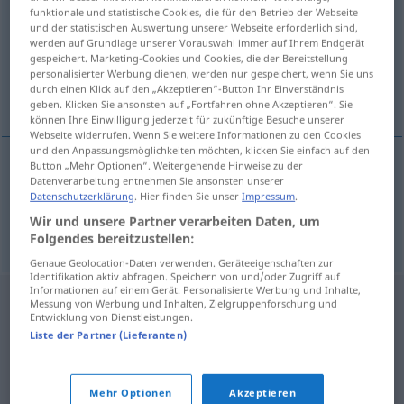
funktionale und statistische Cookies, die für den Betrieb der Webseite
und der statistischen Auswertung unserer Webseite erforderlich sind,
Übersicht aller Übersetzungen
werden auf Grundlage unserer Vorauswahl immer auf Ihrem Endgerät
(Für mehr Details die Übersetzung anklicken/antippen)
gespeichert. Marketing-Cookies und Cookies, die der Bereitstellung
personalisierter Werbung dienen, werden nur gespeichert, wenn Sie uns
durch einen Klick auf den „Akzeptieren“-Button Ihr Einverständnis
unförmig, formlos, ungeschlacht
geben. Klicken Sie ansonsten auf „Fortfahren ohne Akzeptieren“. Sie
können Ihre Einwilligung jederzeit für zukünftige Besuche unserer
Webseite widerrufen. Wenn Sie weitere Informationen zu den Cookies
und den Anpassungsmöglichkeiten möchten, klicken Sie einfach auf den
Button „Mehr Optionen“. Weitergehende Hinweise zu der
Datenverarbeitung entnehmen Sie ansonsten unserer
unförmig
,
formlos
uformelig
Datenschutzerklärung
. Hier finden Sie unser
Impressum
.
Wir und unsere Partner verarbeiten Daten, um
ungeschlacht
uformelig
Folgendes bereitzustellen:
Genaue Geolocation-Daten verwenden. Geräteeigenschaften zur
Identifikation aktiv abfragen. Speichern von und/oder Zugriff auf
Informationen auf einem Gerät. Personalisierte Werbung und Inhalte,
Messung von Werbung und Inhalten, Zielgruppenforschung und
Entwicklung von Dienstleistungen.
Liste der Partner (Lieferanten)
Mehr Optionen
Akzeptieren