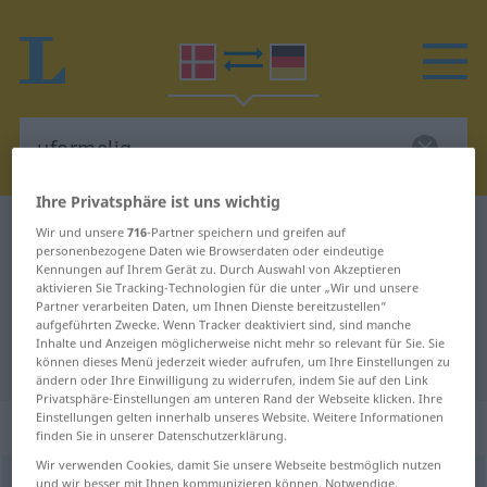
Ihre Privatsphäre ist uns wichtig
Dänisch-Deutsch Wörterbuch
uformelig
Wir und unsere
716
-Partner speichern und greifen auf
personenbezogene Daten wie Browserdaten oder eindeutige
Dänisch-Deutsch Übersetzung für
Kennungen auf Ihrem Gerät zu. Durch Auswahl von Akzeptieren
aktivieren Sie Tracking-Technologien für die unter „Wir und unsere
"uformelig"
Partner verarbeiten Daten, um Ihnen Dienste bereitzustellen“
aufgeführten Zwecke. Wenn Tracker deaktiviert sind, sind manche
Inhalte und Anzeigen möglicherweise nicht mehr so relevant für Sie. Sie
"uformelig" Deutsch Übersetzung
können dieses Menü jederzeit wieder aufrufen, um Ihre Einstellungen zu
ändern oder Ihre Einwilligung zu widerrufen, indem Sie auf den Link
Privatsphäre-Einstellungen am unteren Rand der Webseite klicken. Ihre
Einstellungen gelten innerhalb unseres Website. Weitere Informationen
„uformelig“
finden Sie in unserer Datenschutzerklärung.
Wir verwenden Cookies, damit Sie unsere Webseite bestmöglich nutzen
uformelig
und wir besser mit Ihnen kommunizieren können. Notwendige,
[uˈfɔːʔʀməli]