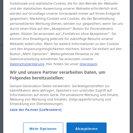
funktionale und statistische Cookies, die für den Betrieb der Webseite
und der statistischen Auswertung unserer Webseite erforderlich sind,
Übersicht aller Übersetzungen
werden auf Grundlage unserer Vorauswahl immer auf Ihrem Endgerät
(Für mehr Details die Übersetzung anklicken/antippen)
gespeichert. Marketing-Cookies und Cookies, die der Bereitstellung
personalisierter Werbung dienen, werden nur gespeichert, wenn Sie uns
durch einen Klick auf den „Akzeptieren“-Button Ihr Einverständnis
dickfellig
geben. Klicken Sie ansonsten auf „Fortfahren ohne Akzeptieren“. Sie
können Ihre Einwilligung jederzeit für zukünftige Besuche unserer
Webseite widerrufen. Wenn Sie weitere Informationen zu den Cookies
und den Anpassungsmöglichkeiten möchten, klicken Sie einfach auf den
Button „Mehr Optionen“. Weitergehende Hinweise zu der
Datenverarbeitung entnehmen Sie ansonsten unserer
dickfellig
tykhudet
Datenschutzerklärung
. Hier finden Sie unser
Impressum
.
Wir und unsere Partner verarbeiten Daten, um
Folgendes bereitzustellen:
Genaue Geolocation-Daten verwenden. Geräteeigenschaften zur
Identifikation aktiv abfragen. Speichern von und/oder Zugriff auf
Informationen auf einem Gerät. Personalisierte Werbung und Inhalte,
Messung von Werbung und Inhalten, Zielgruppenforschung und
Entwicklung von Dienstleistungen.
Liste der Partner (Lieferanten)
Mehr Optionen
Akzeptieren