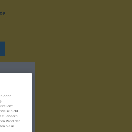
DE
en oder
g-
ustellen“
rweise nicht
en zu ändern
eren Rand der
den Sie in