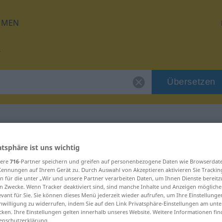
HMEN
Übersetzen
für "tugtig"
atsphäre ist uns wichtig
sere
716
-Partner speichern und greifen auf personenbezogene Daten wie Browserdat
Kennungen auf Ihrem Gerät zu. Durch Auswahl von Akzeptieren aktivieren Sie Trackin
n für die unter „Wir und unsere Partner verarbeiten Daten, um Ihnen Dienste bereitz
n Zwecke. Wenn Tracker deaktiviert sind, sind manche Inhalte und Anzeigen mögliche
evant für Sie. Sie können dieses Menü jederzeit wieder aufrufen, um Ihre Einstellung
inwilligung zu widerrufen, indem Sie auf den Link Privatsphäre-Einstellungen am unt
cken. Ihre Einstellungen gelten innerhalb unseres Website. Weitere Informationen fin
enschutzerklärung.