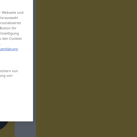
er Webseite und
 Vorauswahl
sonalisierter
Button Ihr
Einwilligung
zu den Cookies
.
zerklärung
.
eichern von
sung von