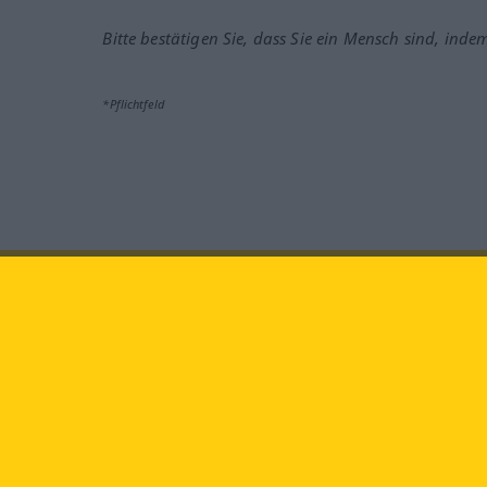
Bitte bestätigen Sie, dass Sie ein Mensch sind, inde
*Pflichtfeld
Besuchen Sie uns auf:
faceb
Langenscheidt