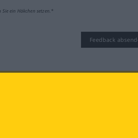
m Sie ein Häkchen setzen.*
Feedback absend
ook
YouTube
Instagram