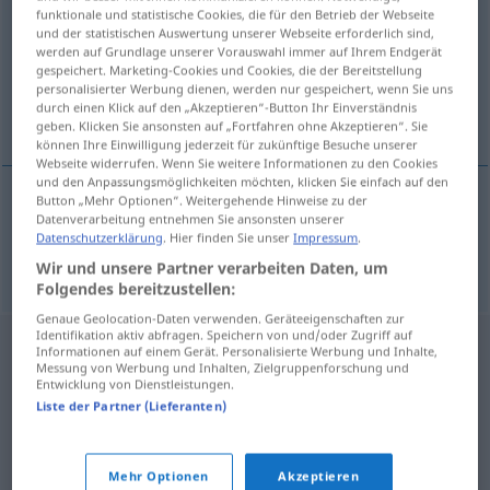
funktionale und statistische Cookies, die für den Betrieb der Webseite
und der statistischen Auswertung unserer Webseite erforderlich sind,
Übersicht aller Übersetzungen
werden auf Grundlage unserer Vorauswahl immer auf Ihrem Endgerät
(Für mehr Details die Übersetzung anklicken/antippen)
gespeichert. Marketing-Cookies und Cookies, die der Bereitstellung
personalisierter Werbung dienen, werden nur gespeichert, wenn Sie uns
durch einen Klick auf den „Akzeptieren“-Button Ihr Einverständnis
dreiviertel
geben. Klicken Sie ansonsten auf „Fortfahren ohne Akzeptieren“. Sie
können Ihre Einwilligung jederzeit für zukünftige Besuche unserer
Webseite widerrufen. Wenn Sie weitere Informationen zu den Cookies
und den Anpassungsmöglichkeiten möchten, klicken Sie einfach auf den
Button „Mehr Optionen“. Weitergehende Hinweise zu der
Datenverarbeitung entnehmen Sie ansonsten unserer
dreiviertel
trekvart
Datenschutzerklärung
. Hier finden Sie unser
Impressum
.
Wir und unsere Partner verarbeiten Daten, um
Folgendes bereitzustellen:
Genaue Geolocation-Daten verwenden. Geräteeigenschaften zur
Identifikation aktiv abfragen. Speichern von und/oder Zugriff auf
Informationen auf einem Gerät. Personalisierte Werbung und Inhalte,
Messung von Werbung und Inhalten, Zielgruppenforschung und
Entwicklung von Dienstleistungen.
Liste der Partner (Lieferanten)
Mehr Optionen
Akzeptieren