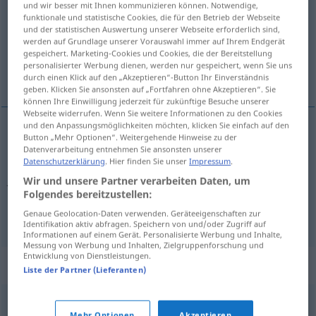
und wir besser mit Ihnen kommunizieren können. Notwendige,
funktionale und statistische Cookies, die für den Betrieb der Webseite
Übersicht aller Übersetzungen
und der statistischen Auswertung unserer Webseite erforderlich sind,
werden auf Grundlage unserer Vorauswahl immer auf Ihrem Endgerät
(Für mehr Details die Übersetzung anklicken/antippen)
gespeichert. Marketing-Cookies und Cookies, die der Bereitstellung
personalisierter Werbung dienen, werden nur gespeichert, wenn Sie uns
Rauschgiftsüchtiger, Junkie, Fixer
durch einen Klick auf den „Akzeptieren“-Button Ihr Einverständnis
geben. Klicken Sie ansonsten auf „Fortfahren ohne Akzeptieren“. Sie
können Ihre Einwilligung jederzeit für zukünftige Besuche unserer
Webseite widerrufen. Wenn Sie weitere Informationen zu den Cookies
und den Anpassungsmöglichkeiten möchten, klicken Sie einfach auf den
Button „Mehr Optionen“. Weitergehende Hinweise zu der
Rauschgiftsüchtige(r)
m
narkoman
Datenverarbeitung entnehmen Sie ansonsten unserer
Datenschutzerklärung
. Hier finden Sie unser
Impressum
.
Junkie
m
narkoman
Wir und unsere Partner verarbeiten Daten, um
UMG
Folgendes bereitzustellen:
Fixer
m
narkoman
Genaue Geolocation-Daten verwenden. Geräteeigenschaften zur
UMG
Identifikation aktiv abfragen. Speichern von und/oder Zugriff auf
Informationen auf einem Gerät. Personalisierte Werbung und Inhalte,
Messung von Werbung und Inhalten, Zielgruppenforschung und
Entwicklung von Dienstleistungen.
Synonyme für "narkoman"
Liste der Partner (Lieferanten)
stofmisbruger
Mehr Optionen
Akzeptieren