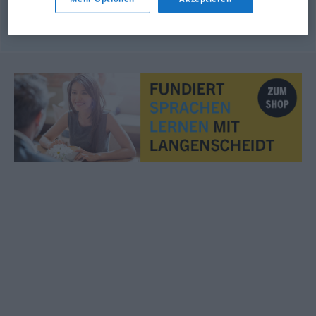
© LibreOffice