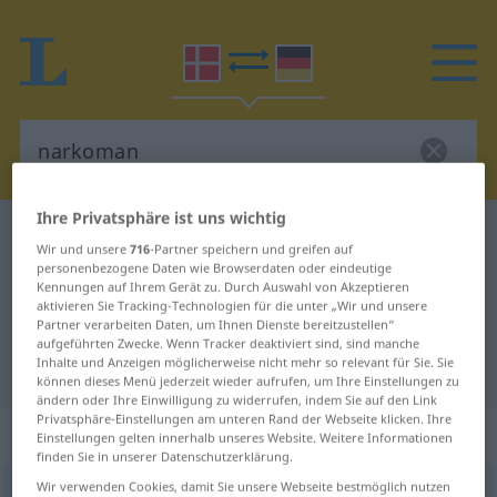
Ihre Privatsphäre ist uns wichtig
Dänisch-Deutsch Wörterbuch
narkoman
Wir und unsere
716
-Partner speichern und greifen auf
Dänisch-Deutsch Übersetzung für
personenbezogene Daten wie Browserdaten oder eindeutige
Kennungen auf Ihrem Gerät zu. Durch Auswahl von Akzeptieren
"narkoman"
aktivieren Sie Tracking-Technologien für die unter „Wir und unsere
Partner verarbeiten Daten, um Ihnen Dienste bereitzustellen“
aufgeführten Zwecke. Wenn Tracker deaktiviert sind, sind manche
Inhalte und Anzeigen möglicherweise nicht mehr so relevant für Sie. Sie
"narkoman" Deutsch Übersetzung
können dieses Menü jederzeit wieder aufrufen, um Ihre Einstellungen zu
ändern oder Ihre Einwilligung zu widerrufen, indem Sie auf den Link
Privatsphäre-Einstellungen am unteren Rand der Webseite klicken. Ihre
„narkoman“
: substantiv, navneord
Einstellungen gelten innerhalb unseres Website. Weitere Informationen
finden Sie in unserer Datenschutzerklärung.
Wir verwenden Cookies, damit Sie unsere Webseite bestmöglich nutzen
narkoman
[-ˈmaːʔn]
su
<
-en
;
-er
>