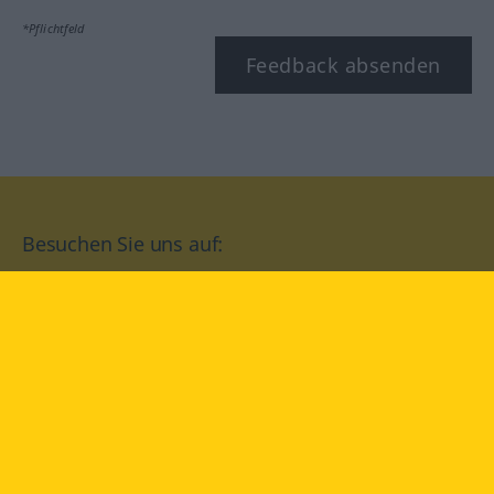
*Pflichtfeld
Feedback absenden
Besuchen Sie uns auf:
facebook
YouTube
Instagram
Langenscheidt