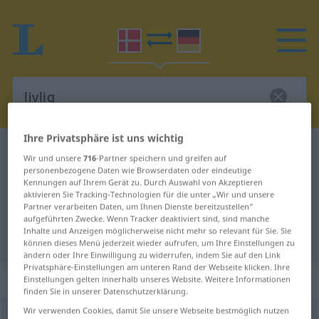
Ihre Privatsphäre ist uns wichtig
Dänisch-Deutsch Wörterbuch
livlig
Wir und unsere
716
-Partner speichern und greifen auf
Dänisch-Deutsch Übersetzung für
personenbezogene Daten wie Browserdaten oder eindeutige
Kennungen auf Ihrem Gerät zu. Durch Auswahl von Akzeptieren
"livlig"
aktivieren Sie Tracking-Technologien für die unter „Wir und unsere
Partner verarbeiten Daten, um Ihnen Dienste bereitzustellen“
aufgeführten Zwecke. Wenn Tracker deaktiviert sind, sind manche
Inhalte und Anzeigen möglicherweise nicht mehr so relevant für Sie. Sie
"livlig" Deutsch Übersetzung
können dieses Menü jederzeit wieder aufrufen, um Ihre Einstellungen zu
ändern oder Ihre Einwilligung zu widerrufen, indem Sie auf den Link
Privatsphäre-Einstellungen am unteren Rand der Webseite klicken. Ihre
„livlig“
Einstellungen gelten innerhalb unseres Website. Weitere Informationen
finden Sie in unserer Datenschutzerklärung.
Wir verwenden Cookies, damit Sie unsere Webseite bestmöglich nutzen
livlig
[ˈliŭli]