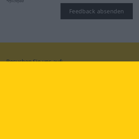
*Pflichtfeld
Feedback absenden
Besuchen Sie uns auf:
facebook
YouTube
Instagram
Langenscheidt
NUTZUNGSBEDINGUNGEN