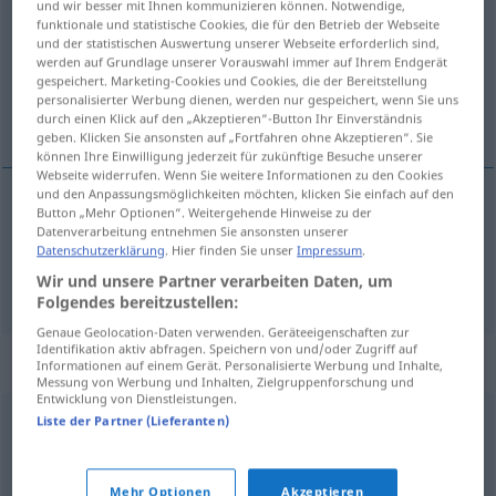
und wir besser mit Ihnen kommunizieren können. Notwendige,
funktionale und statistische Cookies, die für den Betrieb der Webseite
Übersicht aller Übersetzungen
und der statistischen Auswertung unserer Webseite erforderlich sind,
werden auf Grundlage unserer Vorauswahl immer auf Ihrem Endgerät
(Für mehr Details die Übersetzung anklicken/antippen)
gespeichert. Marketing-Cookies und Cookies, die der Bereitstellung
personalisierter Werbung dienen, werden nur gespeichert, wenn Sie uns
lebhaft, lebendig, rege, aufgeweckt
durch einen Klick auf den „Akzeptieren“-Button Ihr Einverständnis
geben. Klicken Sie ansonsten auf „Fortfahren ohne Akzeptieren“. Sie
können Ihre Einwilligung jederzeit für zukünftige Besuche unserer
Webseite widerrufen. Wenn Sie weitere Informationen zu den Cookies
und den Anpassungsmöglichkeiten möchten, klicken Sie einfach auf den
Button „Mehr Optionen“. Weitergehende Hinweise zu der
lebhaft
,
lebendig
,
rege
livlig
Datenverarbeitung entnehmen Sie ansonsten unserer
Datenschutzerklärung
. Hier finden Sie unser
Impressum
.
aufgeweckt
livlig
Wir und unsere Partner verarbeiten Daten, um
FIG
Folgendes bereitzustellen:
Genaue Geolocation-Daten verwenden. Geräteeigenschaften zur
Identifikation aktiv abfragen. Speichern von und/oder Zugriff auf
Synonyme für "livlig"
Informationen auf einem Gerät. Personalisierte Werbung und Inhalte,
Messung von Werbung und Inhalten, Zielgruppenforschung und
Entwicklung von Dienstleistungen.
Liste der Partner (Lieferanten)
livfuld
© LibreOffice
Mehr Optionen
Akzeptieren