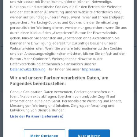
und wir besser mit Ihnen kommunizieren können. Notwendige,
funktionale und statistische Cookies, die für den Betrieb der Webseite
Übersicht aller Übersetzungen
und der statistischen Auswertung unserer Webseite erforderlich sind,
werden auf Grundlage unserer Vorauswahl immer auf Ihrem Endgerät
(Für mehr Details die Übersetzung anklicken/antippen)
gespeichert. Marketing-Cookies und Cookies, die der Bereitstellung
personalisierter Werbung dienen, werden nur gespeichert, wenn Sie uns
klebrig, pappig
durch einen Klick auf den „Akzeptieren“-Button Ihr Einverständnis
geben. Klicken Sie ansonsten auf „Fortfahren ohne Akzeptieren“. Sie
können Ihre Einwilligung jederzeit für zukünftige Besuche unserer
Webseite widerrufen. Wenn Sie weitere Informationen zu den Cookies
und den Anpassungsmöglichkeiten möchten, klicken Sie einfach auf den
Button „Mehr Optionen“. Weitergehende Hinweise zu der
klebrig
klistret
Datenverarbeitung entnehmen Sie ansonsten unserer
Datenschutzerklärung
. Hier finden Sie unser
Impressum
.
pappig
klistret
Wir und unsere Partner verarbeiten Daten, um
UMG
Folgendes bereitzustellen:
Genaue Geolocation-Daten verwenden. Geräteeigenschaften zur
Identifikation aktiv abfragen. Speichern von und/oder Zugriff auf
Synonyme für "klistret"
Informationen auf einem Gerät. Personalisierte Werbung und Inhalte,
Messung von Werbung und Inhalten, Zielgruppenforschung und
Entwicklung von Dienstleistungen.
Liste der Partner (Lieferanten)
fedtet
,
klæg
,
vedhængende
© LibreOffice
Mehr Optionen
Akzeptieren