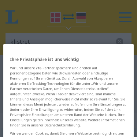
Ihre Privatsphäre ist uns wichtig
Dänisch-Deutsch Wörterbuch
klistret
Wir und unsere
716
-Partner speichern und greifen auf
Dänisch-Deutsch Übersetzung für
personenbezogene Daten wie Browserdaten oder eindeutige
Kennungen auf Ihrem Gerät zu. Durch Auswahl von Akzeptieren
"klistret"
aktivieren Sie Tracking-Technologien für die unter „Wir und unsere
Partner verarbeiten Daten, um Ihnen Dienste bereitzustellen“
aufgeführten Zwecke. Wenn Tracker deaktiviert sind, sind manche
Inhalte und Anzeigen möglicherweise nicht mehr so relevant für Sie. Sie
"klistret" Deutsch Übersetzung
können dieses Menü jederzeit wieder aufrufen, um Ihre Einstellungen zu
ändern oder Ihre Einwilligung zu widerrufen, indem Sie auf den Link
Privatsphäre-Einstellungen am unteren Rand der Webseite klicken. Ihre
„klistret“
Einstellungen gelten innerhalb unseres Website. Weitere Informationen
finden Sie in unserer Datenschutzerklärung.
Wir verwenden Cookies, damit Sie unsere Webseite bestmöglich nutzen
klistret
[-ð]