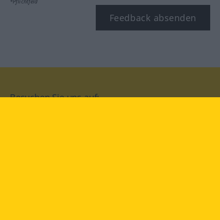
*Pflichtfeld
Feedback absenden
Besuchen Sie uns auf:
facebook
YouTube
Instagram
Langenscheidt
NUTZUNGSBEDINGUNGEN