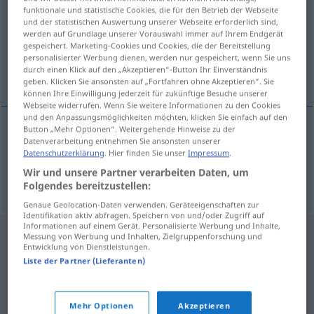
funktionale und statistische Cookies, die für den Betrieb der Webseite
und der statistischen Auswertung unserer Webseite erforderlich sind,
Übersicht aller Übersetzungen
werden auf Grundlage unserer Vorauswahl immer auf Ihrem Endgerät
(Für mehr Details die Übersetzung anklicken/antippen)
gespeichert. Marketing-Cookies und Cookies, die der Bereitstellung
personalisierter Werbung dienen, werden nur gespeichert, wenn Sie uns
durch einen Klick auf den „Akzeptieren“-Button Ihr Einverständnis
Inland, Binnenland
geben. Klicken Sie ansonsten auf „Fortfahren ohne Akzeptieren“. Sie
können Ihre Einwilligung jederzeit für zukünftige Besuche unserer
Webseite widerrufen. Wenn Sie weitere Informationen zu den Cookies
und den Anpassungsmöglichkeiten möchten, klicken Sie einfach auf den
Button „Mehr Optionen“. Weitergehende Hinweise zu der
Datenverarbeitung entnehmen Sie ansonsten unserer
Inland
n
indland
Datenschutzerklärung
. Hier finden Sie unser
Impressum
.
Wir und unsere Partner verarbeiten Daten, um
Binnenland
n
indland
Folgendes bereitzustellen:
Genaue Geolocation-Daten verwenden. Geräteeigenschaften zur
Identifikation aktiv abfragen. Speichern von und/oder Zugriff auf
Informationen auf einem Gerät. Personalisierte Werbung und Inhalte,
Messung von Werbung und Inhalten, Zielgruppenforschung und
Entwicklung von Dienstleistungen.
Liste der Partner (Lieferanten)
Mehr Optionen
Akzeptieren