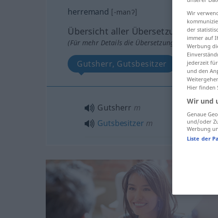
herremand
[-manʔ]
Wir verwend
kommunizier
Übersicht aller Übersetzungen
der statist
immer auf I
(Für mehr Details die Übersetzung anklicken/an
Werbung die
Einverständ
Gutsherr, Gutsbesitzer
jederzeit f
und den Anp
Weitergehen
Hier finden
Wir und 
Gutsherr
m
Genaue Geol
und/oder Zu
Gutsbesitzer
m
Werbung und
Liste der P