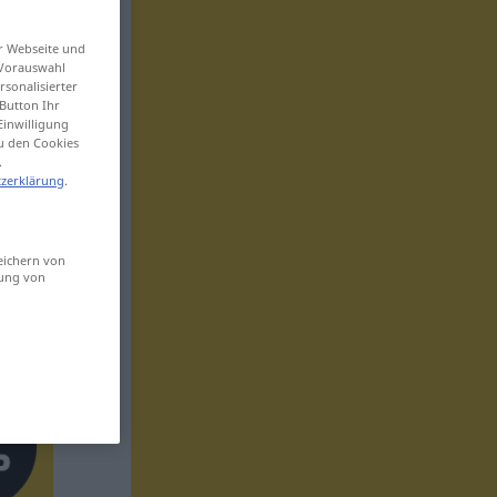
er Webseite und
 Vorauswahl
sonalisierter
Button Ihr
Einwilligung
zu den Cookies
.
zerklärung
.
eichern von
sung von