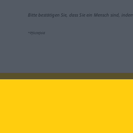
Bitte bestätigen Sie, dass Sie ein Mensch sind, inde
*Pflichtfeld
Besuchen Sie uns auf:
faceb