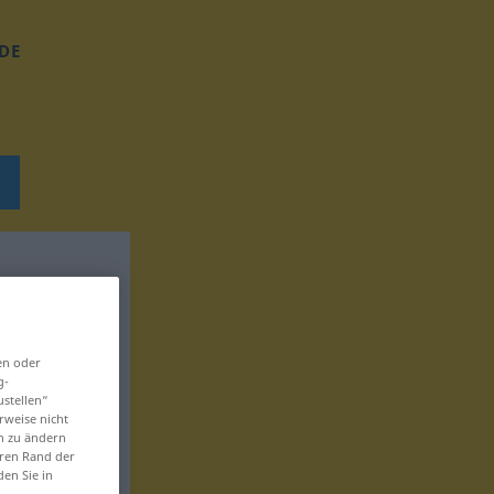
DE
en oder
g-
ustellen“
rweise nicht
en zu ändern
eren Rand der
den Sie in