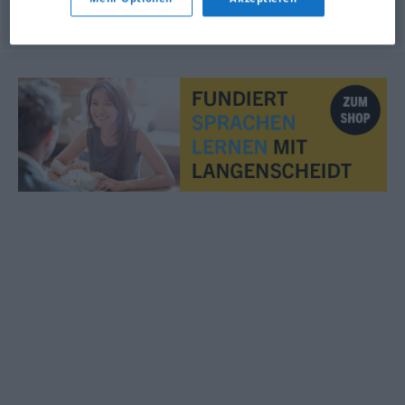
© LibreOffice