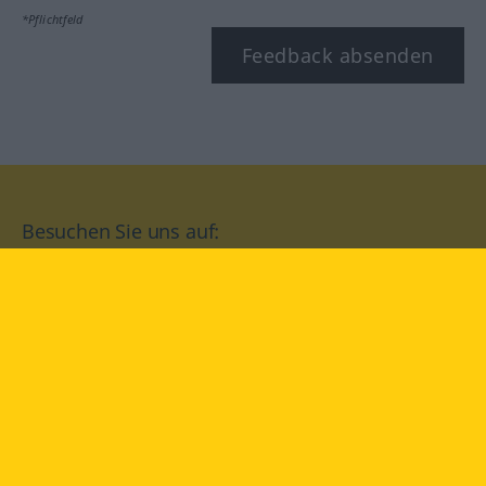
*Pflichtfeld
Feedback absenden
Besuchen Sie uns auf:
facebook
YouTube
Instagram
Langenscheidt
NUTZUNGSBEDINGUNGEN