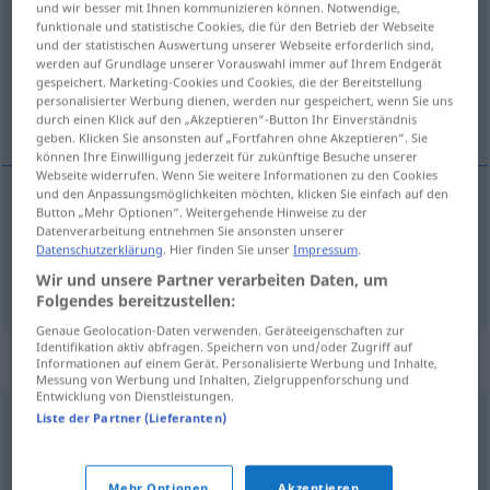
und wir besser mit Ihnen kommunizieren können. Notwendige,
funktionale und statistische Cookies, die für den Betrieb der Webseite
Übersicht aller Übersetzungen
und der statistischen Auswertung unserer Webseite erforderlich sind,
werden auf Grundlage unserer Vorauswahl immer auf Ihrem Endgerät
(Für mehr Details die Übersetzung anklicken/antippen)
gespeichert. Marketing-Cookies und Cookies, die der Bereitstellung
personalisierter Werbung dienen, werden nur gespeichert, wenn Sie uns
Bürge, Garant
durch einen Klick auf den „Akzeptieren“-Button Ihr Einverständnis
geben. Klicken Sie ansonsten auf „Fortfahren ohne Akzeptieren“. Sie
können Ihre Einwilligung jederzeit für zukünftige Besuche unserer
Webseite widerrufen. Wenn Sie weitere Informationen zu den Cookies
und den Anpassungsmöglichkeiten möchten, klicken Sie einfach auf den
Button „Mehr Optionen“. Weitergehende Hinweise zu der
Bürge
m
garant
Datenverarbeitung entnehmen Sie ansonsten unserer
Datenschutzerklärung
. Hier finden Sie unser
Impressum
.
Garant
m
garant
Wir und unsere Partner verarbeiten Daten, um
Folgendes bereitzustellen:
Genaue Geolocation-Daten verwenden. Geräteeigenschaften zur
Identifikation aktiv abfragen. Speichern von und/oder Zugriff auf
Synonyme für "garant"
Informationen auf einem Gerät. Personalisierte Werbung und Inhalte,
Messung von Werbung und Inhalten, Zielgruppenforschung und
Entwicklung von Dienstleistungen.
Liste der Partner (Lieferanten)
beskytter
,
fadder
,
kautionist
,
mæcen
,
ophavsmand
,
sponsor
Mehr Optionen
Akzeptieren