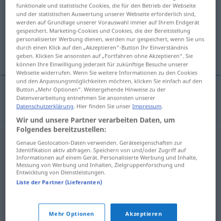
funktionale und statistische Cookies, die für den Betrieb der Webseite
und der statistischen Auswertung unserer Webseite erforderlich sind,
Übersicht aller Übersetzungen
werden auf Grundlage unserer Vorauswahl immer auf Ihrem Endgerät
(Für mehr Details die Übersetzung anklicken/antippen)
gespeichert. Marketing-Cookies und Cookies, die der Bereitstellung
personalisierter Werbung dienen, werden nur gespeichert, wenn Sie uns
durch einen Klick auf den „Akzeptieren“-Button Ihr Einverständnis
Schwindel
geben. Klicken Sie ansonsten auf „Fortfahren ohne Akzeptieren“. Sie
können Ihre Einwilligung jederzeit für zukünftige Besuche unserer
Webseite widerrufen. Wenn Sie weitere Informationen zu den Cookies
und den Anpassungsmöglichkeiten möchten, klicken Sie einfach auf den
Button „Mehr Optionen“. Weitergehende Hinweise zu der
Datenverarbeitung entnehmen Sie ansonsten unserer
Schwindel
m
fup
Datenschutzerklärung
. Hier finden Sie unser
Impressum
.
Wir und unsere Partner verarbeiten Daten, um
Folgendes bereitzustellen:
Genaue Geolocation-Daten verwenden. Geräteeigenschaften zur
Identifikation aktiv abfragen. Speichern von und/oder Zugriff auf
Informationen auf einem Gerät. Personalisierte Werbung und Inhalte,
Messung von Werbung und Inhalten, Zielgruppenforschung und
Entwicklung von Dienstleistungen.
Liste der Partner (Lieferanten)
Mehr Optionen
Akzeptieren