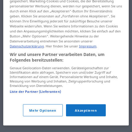
überbuchen ...
gespeichert. Marketing-Cookies und Cookies, die der Bereitstellung
personalisierter Werbung dienen, werden nur gespeichert, wenn Sie uns
Übereifer
überrunden ...
durch einen Klick auf den „Akzeptieren“-Button Ihr Einverständnis
Überschneidung
geben. Klicken Sie ansonsten auf „Fortfahren ohne Akzeptieren“. Sie
übereifrig ... überfallen
können Ihre Einwilligung jederzeit für zukünftige Besuche unserer
Webseite widerrufen. Wenn Sie weitere Informationen zu den Cookies
überschreiben ...
und den Anpassungsmöglichkeiten möchten, klicken Sie einfach auf den
Überfallkommando ...
übersehbar
Button „Mehr Optionen“. Weitergehende Hinweise zu der
Übergabe
Datenverarbeitung entnehmen Sie ansonsten unserer
übersehen ... überspitzt
Datenschutzerklärung
. Hier finden Sie unser
Impressum
.
Übergang ... übergroß
Wir und unsere Partner verarbeiten Daten, um
überspringen ...
Folgendes bereitzustellen:
überhaben ...
Übertrag
Genaue Geolocation-Daten verwenden. Geräteeigenschaften zur
überkochen
Identifikation aktiv abfragen. Speichern von und/oder Zugriff auf
übertragbar ...
Informationen auf einem Gerät. Personalisierte Werbung und Inhalte,
überkommen ...
Messung von Werbung und Inhalten, Zielgruppenforschung und
überwältigen
Entwicklung von Dienstleistungen.
Überlegung
Liste der Partner (Lieferanten)
überwältigend ...
überleiten ...
Überzeugung
übermüdet
Mehr Optionen
Akzeptieren
Überzeugungskraft ...
üppig