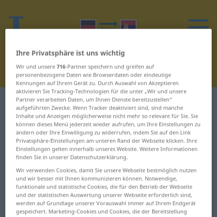
Ihre Privatsphäre ist uns wichtig
Wir und unsere
716
-Partner speichern und greifen auf
personenbezogene Daten wie Browserdaten oder eindeutige
Kennungen auf Ihrem Gerät zu. Durch Auswahl von Akzeptieren
aktivieren Sie Tracking-Technologien für die unter „Wir und unsere
Partner verarbeiten Daten, um Ihnen Dienste bereitzustellen“
Deutsch-Serbisch Wörterbuch
Ö
aufgeführten Zwecke. Wenn Tracker deaktiviert sind, sind manche
Inhalte und Anzeigen möglicherweise nicht mehr so relevant für Sie. Sie
können dieses Menü jederzeit wieder aufrufen, um Ihre Einstellungen zu
Wörter auf Deutsch, die mit Ö
ändern oder Ihre Einwilligung zu widerrufen, indem Sie auf den Link
beginnen
Privatsphäre-Einstellungen am unteren Rand der Webseite klicken. Ihre
Einstellungen gelten innerhalb unseres Website. Weitere Informationen
finden Sie in unserer Datenschutzerklärung.
öde ... Öffnung
Ölsardinen ...
Wir verwenden Cookies, damit Sie unsere Webseite bestmöglich nutzen
und wir besser mit Ihnen kommunizieren können. Notwendige,
Österreich
funktionale und statistische Cookies, die für den Betrieb der Webseite
Öffnungszeiten ... Öl
und der statistischen Auswertung unserer Webseite erforderlich sind,
Österreicher ... östlich
werden auf Grundlage unserer Vorauswahl immer auf Ihrem Endgerät
ölen ... Ölpest
gespeichert. Marketing-Cookies und Cookies, die der Bereitstellung