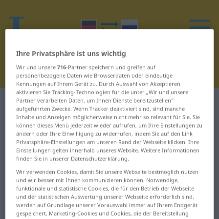
Ihre Privatsphäre ist uns wichtig
Wir und unsere
716
-Partner speichern und greifen auf
personenbezogene Daten wie Browserdaten oder eindeutige
Kennungen auf Ihrem Gerät zu. Durch Auswahl von Akzeptieren
aktivieren Sie Tracking-Technologien für die unter „Wir und unsere
Partner verarbeiten Daten, um Ihnen Dienste bereitzustellen“
Deutsch-Russisch Wörterbuch
Ä
aufgeführten Zwecke. Wenn Tracker deaktiviert sind, sind manche
Inhalte und Anzeigen möglicherweise nicht mehr so relevant für Sie. Sie
können dieses Menü jederzeit wieder aufrufen, um Ihre Einstellungen zu
Wörter auf Deutsch, die mit Ä
ändern oder Ihre Einwilligung zu widerrufen, indem Sie auf den Link
beginnen
Privatsphäre-Einstellungen am unteren Rand der Webseite klicken. Ihre
Einstellungen gelten innerhalb unseres Website. Weitere Informationen
finden Sie in unserer Datenschutzerklärung.
Äbtissin ... ägyptisch
Ärmelkanal ... ärztlich
Wir verwenden Cookies, damit Sie unsere Webseite bestmöglich nutzen
und wir besser mit Ihnen kommunizieren können. Notwendige,
funktionale und statistische Cookies, die für den Betrieb der Webseite
ähneln ... ändern
äsen ... Äthiopier
und der statistischen Auswertung unserer Webseite erforderlich sind,
werden auf Grundlage unserer Vorauswahl immer auf Ihrem Endgerät
Änderung ...
Äthiopierin ... äußere
gespeichert. Marketing-Cookies und Cookies, die der Bereitstellung