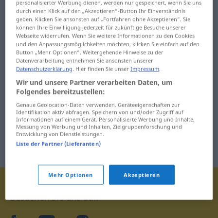
Äquatorialguinea
personalisierter Werbung dienen, werden nur gespeichert, wenn Sie uns
Äußeres ... Äußerung
durch einen Klick auf den „Akzeptieren“-Button Ihr Einverständnis
geben. Klicken Sie ansonsten auf „Fortfahren ohne Akzeptieren“. Sie
äquivalent ... Ärmelbrett
können Ihre Einwilligung jederzeit für zukünftige Besuche unserer
Webseite widerrufen. Wenn Sie weitere Informationen zu den Cookies
und den Anpassungsmöglichkeiten möchten, klicken Sie einfach auf den
Button „Mehr Optionen“. Weitergehende Hinweise zu der
Datenverarbeitung entnehmen Sie ansonsten unserer
Datenschutzerklärung
. Hier finden Sie unser
Impressum
.
Wir und unsere Partner verarbeiten Daten, um
Folgendes bereitzustellen:
Genaue Geolocation-Daten verwenden. Geräteeigenschaften zur
Identifikation aktiv abfragen. Speichern von und/oder Zugriff auf
Informationen auf einem Gerät. Personalisierte Werbung und Inhalte,
Messung von Werbung und Inhalten, Zielgruppenforschung und
Entwicklung von Dienstleistungen.
Liste der Partner (Lieferanten)
Mehr Optionen
Akzeptieren
Besuchen Sie uns auf: