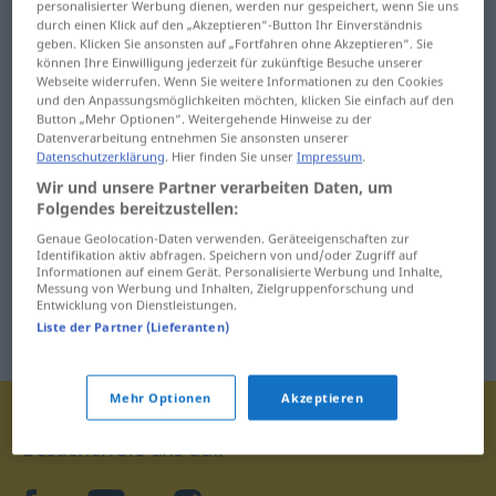
Änderung
Äußerlichkeit
personalisierter Werbung dienen, werden nur gespeichert, wenn Sie uns
durch einen Klick auf den „Akzeptieren“-Button Ihr Einverständnis
geben. Klicken Sie ansonsten auf „Fortfahren ohne Akzeptieren“. Sie
Änderungsantrag ... Ära
äußern ... Äußerung
können Ihre Einwilligung jederzeit für zukünftige Besuche unserer
Webseite widerrufen. Wenn Sie weitere Informationen zu den Cookies
und den Anpassungsmöglichkeiten möchten, klicken Sie einfach auf den
Button „Mehr Optionen“. Weitergehende Hinweise zu der
Datenverarbeitung entnehmen Sie ansonsten unserer
Datenschutzerklärung
. Hier finden Sie unser
Impressum
.
Wir und unsere Partner verarbeiten Daten, um
Folgendes bereitzustellen:
Genaue Geolocation-Daten verwenden. Geräteeigenschaften zur
Identifikation aktiv abfragen. Speichern von und/oder Zugriff auf
Informationen auf einem Gerät. Personalisierte Werbung und Inhalte,
Messung von Werbung und Inhalten, Zielgruppenforschung und
Entwicklung von Dienstleistungen.
Liste der Partner (Lieferanten)
Mehr Optionen
Akzeptieren
Besuchen Sie uns auf: