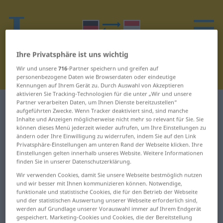
Ihre Privatsphäre ist uns wichtig
Wir und unsere
716
-Partner speichern und greifen auf
personenbezogene Daten wie Browserdaten oder eindeutige
Kennungen auf Ihrem Gerät zu. Durch Auswahl von Akzeptieren
aktivieren Sie Tracking-Technologien für die unter „Wir und unsere
Partner verarbeiten Daten, um Ihnen Dienste bereitzustellen“
Deutsch-Niederländisch Wörterbuch
Ä
aufgeführten Zwecke. Wenn Tracker deaktiviert sind, sind manche
Inhalte und Anzeigen möglicherweise nicht mehr so relevant für Sie. Sie
können dieses Menü jederzeit wieder aufrufen, um Ihre Einstellungen zu
Wörter auf Deutsch, die mit Ä
ändern oder Ihre Einwilligung zu widerrufen, indem Sie auf den Link
beginnen
Privatsphäre-Einstellungen am unteren Rand der Webseite klicken. Ihre
Einstellungen gelten innerhalb unseres Website. Weitere Informationen
finden Sie in unserer Datenschutzerklärung.
Äbtissin ... ägäisch
Ärger ... ärmlich
Wir verwenden Cookies, damit Sie unsere Webseite bestmöglich nutzen
und wir besser mit Ihnen kommunizieren können. Notwendige,
funktionale und statistische Cookies, die für den Betrieb der Webseite
Ägypten ... Ähnlichkeit
Ärztehaus ... Äthiopien
und der statistischen Auswertung unserer Webseite erforderlich sind,
werden auf Grundlage unserer Vorauswahl immer auf Ihrem Endgerät
ähnlichsehen ...
äthiopisch ...
gespeichert. Marketing-Cookies und Cookies, die der Bereitstellung