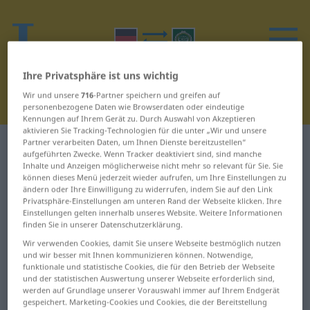
Ihre Privatsphäre ist uns wichtig
Wir und unsere
716
-Partner speichern und greifen auf
personenbezogene Daten wie Browserdaten oder eindeutige
Kennungen auf Ihrem Gerät zu. Durch Auswahl von Akzeptieren
aktivieren Sie Tracking-Technologien für die unter „Wir und unsere
Partner verarbeiten Daten, um Ihnen Dienste bereitzustellen“
Deutsch-Arabisch Wörterbuch
Ä
aufgeführten Zwecke. Wenn Tracker deaktiviert sind, sind manche
Inhalte und Anzeigen möglicherweise nicht mehr so relevant für Sie. Sie
können dieses Menü jederzeit wieder aufrufen, um Ihre Einstellungen zu
Wörter auf Deutsch, die mit Ä
ändern oder Ihre Einwilligung zu widerrufen, indem Sie auf den Link
beginnen
Privatsphäre-Einstellungen am unteren Rand der Webseite klicken. Ihre
Einstellungen gelten innerhalb unseres Website. Weitere Informationen
finden Sie in unserer Datenschutzerklärung.
ächzen ... ähnlich
ärgern ... ärztlich
Wir verwenden Cookies, damit Sie unsere Webseite bestmöglich nutzen
und wir besser mit Ihnen kommunizieren können. Notwendige,
funktionale und statistische Cookies, die für den Betrieb der Webseite
Ähnlichkeit ... ängstigen
ästhetisch ... ätzend
und der statistischen Auswertung unserer Webseite erforderlich sind,
werden auf Grundlage unserer Vorauswahl immer auf Ihrem Endgerät
ängstlich ... ärgerlich
Äußere ... Äußerung
gespeichert. Marketing-Cookies und Cookies, die der Bereitstellung