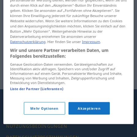
"hanta" fehlt und prüft die Aufnahme des gesuchten
durch einen Klick auf den „Akzeptieren“-Button Ihr Einverständnis
Wortes in unsere Online Wörterbücher.
geben. Klicken Sie ansonsten auf „Fortfahren ohne Akzeptieren“. Sie
können Ihre Einwilligung jederzeit für zukünftige Besuche unserer
Webseite widerrufen. Wenn Sie weitere Informationen zu den Cookies
und den Anpassungsmöglichkeiten möchten, klicken Sie einfach auf den
Button „Mehr Optionen“. Weitergehende Hinweise zu der
Datenverarbeitung entnehmen Sie ansonsten unserer
Datenschutzerklärung
. Hier finden Sie unser
Impressum
.
Wir und unsere Partner verarbeiten Daten, um
Folgendes bereitzustellen:
Genaue Geolocation-Daten verwenden. Geräteeigenschaften zur
Identifikation aktiv abfragen. Speichern von und/oder Zugriff auf
Informationen auf einem Gerät. Personalisierte Werbung und Inhalte,
Messung von Werbung und Inhalten, Zielgruppenforschung und
Entwicklung von Dienstleistungen.
Liste der Partner (Lieferanten)
Langenscheidt
Mehr Optionen
Akzeptieren
NUTZUNGSBEDINGUNGEN