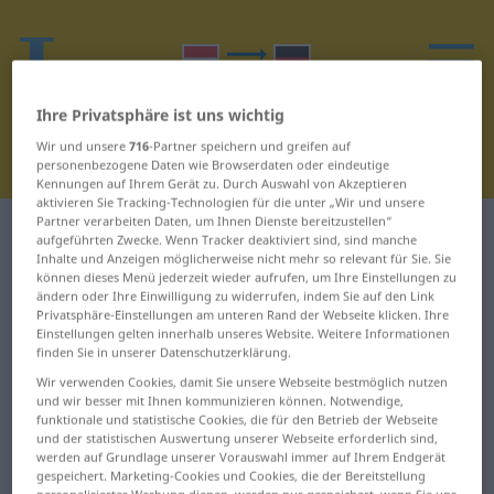
Ihre Privatsphäre ist uns wichtig
Wir und unsere
716
-Partner speichern und greifen auf
personenbezogene Daten wie Browserdaten oder eindeutige
Kennungen auf Ihrem Gerät zu. Durch Auswahl von Akzeptieren
aktivieren Sie Tracking-Technologien für die unter „Wir und unsere
Partner verarbeiten Daten, um Ihnen Dienste bereitzustellen“
Ungarisch-Deutsch Wörterbuch
hanta
aufgeführten Zwecke. Wenn Tracker deaktiviert sind, sind manche
Inhalte und Anzeigen möglicherweise nicht mehr so relevant für Sie. Sie
Ungarisch-Deutsch Übersetzung
können dieses Menü jederzeit wieder aufrufen, um Ihre Einstellungen zu
ändern oder Ihre Einwilligung zu widerrufen, indem Sie auf den Link
für "hanta"
Privatsphäre-Einstellungen am unteren Rand der Webseite klicken. Ihre
Einstellungen gelten innerhalb unseres Website. Weitere Informationen
finden Sie in unserer Datenschutzerklärung.
"hanta" Deutsch Übersetzung
Wir verwenden Cookies, damit Sie unsere Webseite bestmöglich nutzen
und wir besser mit Ihnen kommunizieren können. Notwendige,
hinta
funktionale und statistische Cookies, die für den Betrieb der Webseite
Meinten Sie
?
und der statistischen Auswertung unserer Webseite erforderlich sind,
werden auf Grundlage unserer Vorauswahl immer auf Ihrem Endgerät
Unser Team wurde informiert, dass die Übersetzung für
gespeichert. Marketing-Cookies und Cookies, die der Bereitstellung
personalisierter Werbung dienen, werden nur gespeichert, wenn Sie uns